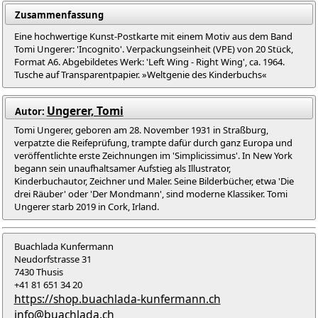
Zusammenfassung
Eine hochwertige Kunst-Postkarte mit einem Motiv aus dem Band
Tomi Ungerer: 'Incognito'. Verpackungseinheit (VPE) von 20 Stück,
Format A6. Abgebildetes Werk: 'Left Wing - Right Wing', ca. 1964.
Tusche auf Transparentpapier. »Weltgenie des Kinderbuchs«
Ungerer, Tomi
Autor:
Tomi Ungerer, geboren am 28. November 1931 in Straßburg,
verpatzte die Reifeprüfung, trampte dafür durch ganz Europa und
veröffentlichte erste Zeichnungen im 'Simplicissimus'. In New York
begann sein unaufhaltsamer Aufstieg als Illustrator,
Kinderbuchautor, Zeichner und Maler. Seine Bilderbücher, etwa 'Die
drei Räuber' oder 'Der Mondmann', sind moderne Klassiker. Tomi
Ungerer starb 2019 in Cork, Irland.
Buachlada Kunfermann
Neudorfstrasse 31
7430 Thusis
+41 81 651 34 20
https://shop.buachlada-kunfermann.ch
info@buachlada.ch