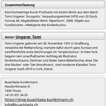
Zusammenfassung
Eine hochwertige Kunst-Postkarte mit einem Motiv aus dem Band
Tomi Ungerer: 'Incognito'. Verpackungseinheit (VPE) von 20 Stück,
Format A6. Abgebildetes Werk: 'Alpenhorn', 2006. Objekt aus
Fundstücken. »Weltgenie des Kinderbuchs«
Ungerer, Tomi
Autor:
Tomi Ungerer, geboren am 28. November 1931 in Straßburg,
verpatzte die Reifeprüfung, trampte dafür durch ganz Europa und
veröffentlichte erste Zeichnungen im 'Simplicissimus'. In New York
begann sein unaufhaltsamer Aufstieg als Illustrator,
Kinderbuchautor, Zeichner und Maler. Seine Bilderbücher, etwa 'Die
drei Räuber' oder 'Der Mondmann', sind moderne Klassiker. Tomi
Ungerer starb 2019 in Cork, Irland.
Buachlada Kunfermann
Neudorfstrasse 31
7430 Thusis
+41 81 651 34 20
https://shop.buachlada-kunfermann.ch
info@buachlada.ch