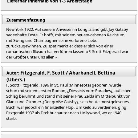
Lieferbar innerhalb von 1-3 Arbeitstage
Zusammenfassung
New York 1922. Auf seinem Anwesen in Long Island gibt Jay Gatsby
sagenhafte Feste. Er hofft, mit seinem neuerworbenen Reichtum,
mit Swing und Champagner seine verlorene Liebe
zurückzugewinnen. Zu spät merkt er, dass er sich von einer
romantischen Illusion hat verführen lassen. »F. Scott Fitzgerald war
der Größte unter uns allen.«
Fitzgerald, F. Scott / Abarbanell, Bettina
Autor:
(Übers.)
F. Scott Fitzgerald, 1896 in St. Paul (Minnesota) geboren, wurde
schon mit seinem ersten Roman, ¿Diesseits vom Paradies¿, auf einen
Schlag berühmt und stand mit seiner Frau Zelda im Mittelpunkt von
Glanz und Glimmer. ¿Der große Gatsby¿, sein heute meistgelesenes
Buch, war jedoch ein finanzieller Flop. Um Geld zu verdienen, ging
Fitzgerald 1937 als Drehbuchautor nach Hollywood, wo er 1940
starb.