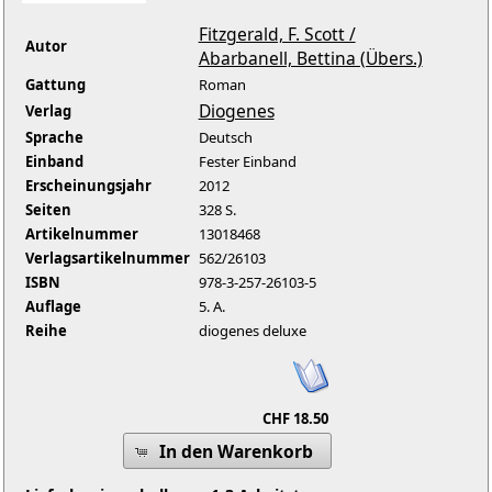
Fitzgerald, F. Scott /
Autor
Abarbanell, Bettina (Übers.)
Gattung
Roman
Diogenes
Verlag
Sprache
Deutsch
Einband
Fester Einband
Erscheinungsjahr
2012
Seiten
328 S.
Artikelnummer
13018468
Verlagsartikelnummer
562/26103
ISBN
978-3-257-26103-5
Auflage
5. A.
Reihe
diogenes deluxe
CHF 18.50
In den Warenkorb