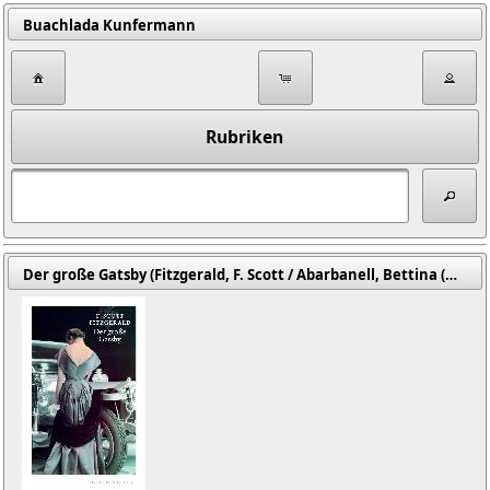
Buachlada Kunfermann
Rubriken
Der große Gatsby (Fitzgerald, F. Scott / Abarbanell, Bettina (Übers.))