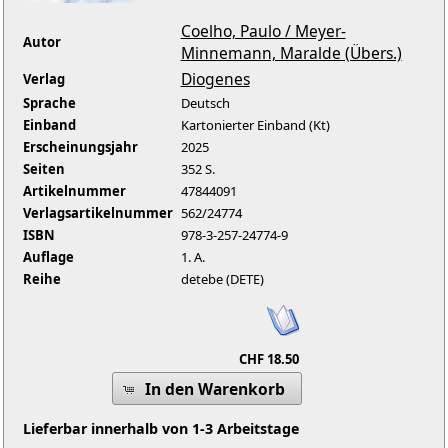
Coelho, Paulo / Meyer-
Autor
Minnemann, Maralde (Übers.)
Diogenes
Verlag
Sprache
Deutsch
Einband
Kartonierter Einband (Kt)
Erscheinungsjahr
2025
Seiten
352 S.
Artikelnummer
47844091
Verlagsartikelnummer
562/24774
ISBN
978-3-257-24774-9
Auflage
1. A.
Reihe
detebe (DETE)
CHF 18.50
In den Warenkorb
Lieferbar innerhalb von 1-3 Arbeitstage