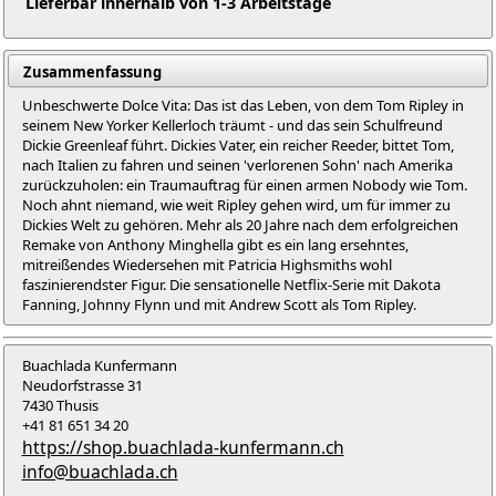
Lieferbar innerhalb von 1-3 Arbeitstage
Zusammenfassung
Unbeschwerte Dolce Vita: Das ist das Leben, von dem Tom Ripley in
seinem New Yorker Kellerloch träumt - und das sein Schulfreund
Dickie Greenleaf führt. Dickies Vater, ein reicher Reeder, bittet Tom,
nach Italien zu fahren und seinen 'verlorenen Sohn' nach Amerika
zurückzuholen: ein Traumauftrag für einen armen Nobody wie Tom.
Noch ahnt niemand, wie weit Ripley gehen wird, um für immer zu
Dickies Welt zu gehören. Mehr als 20 Jahre nach dem erfolgreichen
Remake von Anthony Minghella gibt es ein lang ersehntes,
mitreißendes Wiedersehen mit Patricia Highsmiths wohl
faszinierendster Figur. Die sensationelle Netflix-Serie mit Dakota
Fanning, Johnny Flynn und mit Andrew Scott als Tom Ripley.
Buachlada Kunfermann
Neudorfstrasse 31
7430 Thusis
+41 81 651 34 20
https://shop.buachlada-kunfermann.ch
info@buachlada.ch