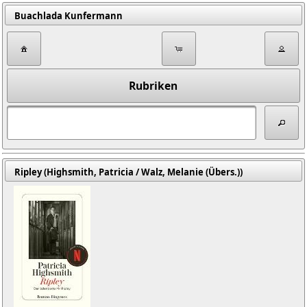
Buachlada Kunfermann
Rubriken
Ripley (Highsmith, Patricia / Walz, Melanie (Übers.))