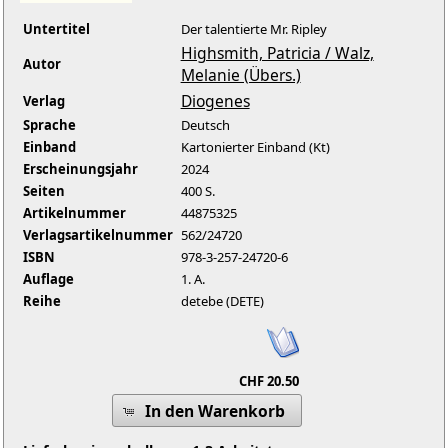
Untertitel
Der talentierte Mr. Ripley
Highsmith, Patricia / Walz,
Autor
Melanie (Übers.)
Diogenes
Verlag
Sprache
Deutsch
Einband
Kartonierter Einband (Kt)
Erscheinungsjahr
2024
Seiten
400 S.
Artikelnummer
44875325
Verlagsartikelnummer
562/24720
ISBN
978-3-257-24720-6
Auflage
1. A.
Reihe
detebe (DETE)
CHF 20.50
In den Warenkorb