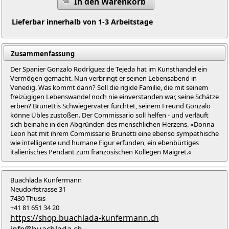
In den Warenkorb
Lieferbar innerhalb von 1-3 Arbeitstage
Zusammenfassung
Der Spanier Gonzalo Rodríguez de Tejeda hat im Kunsthandel ein
Vermögen gemacht. Nun verbringt er seinen Lebensabend in
Venedig. Was kommt dann? Soll die rigide Familie, die mit seinem
freizügigen Lebenswandel noch nie einverstanden war, seine Schätze
erben? Brunettis Schwiegervater fürchtet, seinem Freund Gonzalo
könne Übles zustoßen. Der Commissario soll helfen - und verläuft
sich beinahe in den Abgründen des menschlichen Herzens. »Donna
Leon hat mit ihrem Commissario Brunetti eine ebenso sympathische
wie intelligente und humane Figur erfunden, ein ebenbürtiges
italienisches Pendant zum französischen Kollegen Maigret.«
Buachlada Kunfermann
Neudorfstrasse 31
7430 Thusis
+41 81 651 34 20
https://shop.buachlada-kunfermann.ch