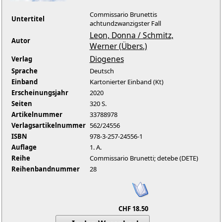
Commissario Brunettis
Untertitel
achtundzwanzigster Fall
Leon, Donna / Schmitz,
Autor
Werner (Übers.)
Diogenes
Verlag
Sprache
Deutsch
Einband
Kartonierter Einband (Kt)
Erscheinungsjahr
2020
Seiten
320 S.
Artikelnummer
33788978
Verlagsartikelnummer
562/24556
ISBN
978-3-257-24556-1
Auflage
1. A.
Reihe
Commissario Brunetti; detebe (DETE)
Reihenbandnummer
28
CHF 18.50