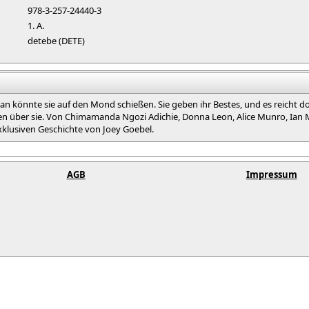
978-3-257-24440-3
1. A.
detebe (DETE)
 man könnte sie auf den Mond schießen. Sie geben ihr Bestes, und es reich
 über sie. Von Chimamanda Ngozi Adichie, Donna Leon, Alice Munro, Ian Mc
xklusiven Geschichte von Joey Goebel.
AGB
Impressum