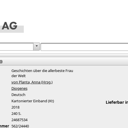
))
Geschichten über die allerbeste Frau
der Welt
von Planta, Anna (Hrsg.)
Diogenes
Deutsch
Kartonierter Einband (Kt)
Lieferbar i
2018
240 S.
24687534
ummer
562/24440