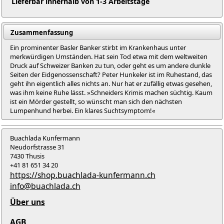
Lieferbar innerhalb von 1-3 Arbeitstage
Zusammenfassung
Ein prominenter Basler Banker stirbt im Krankenhaus unter
merkwürdigen Umständen. Hat sein Tod etwa mit dem weltweiten
Druck auf Schweizer Banken zu tun, oder geht es um andere dunkle
Seiten der Eidgenossenschaft? Peter Hunkeler ist im Ruhestand, das
geht ihn eigentlich alles nichts an. Nur hat er zufällig etwas gesehen,
was ihm keine Ruhe lässt. »Schneiders Krimis machen süchtig. Kaum
ist ein Mörder gestellt, so wünscht man sich den nächsten
Lumpenhund herbei. Ein klares Suchtsymptom!«
Buachlada Kunfermann
Neudorfstrasse 31
7430 Thusis
+41 81 651 34 20
https://shop.buachlada-kunfermann.ch
info@buachlada.ch
Über uns
AGB