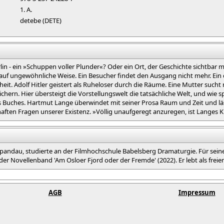
1. A.
detebe (DETE)
n - ein »Schuppen voller Plunder«? Oder ein Ort, der Geschichte sichtbar ma
uf ungewöhnliche Weise. Ein Besucher findet den Ausgang nicht mehr. Ein d
it. Adolf Hitler geistert als Ruheloser durch die Räume. Eine Mutter sucht
chern. Hier übersteigt die Vorstellungswelt die tatsächliche Welt, und wie 
s Buches. Hartmut Lange überwindet mit seiner Prosa Raum und Zeit und läss
aften Fragen unserer Existenz. »Völlig unaufgeregt anzuregen, ist Langes K
pandau, studierte an der Filmhochschule Babelsberg Dramaturgie. Für seine
r Novellenband 'Am Osloer Fjord oder der Fremde' (2022). Er lebt als freier Sc
AGB
Impressum