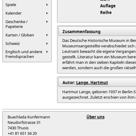
Spiele
Auflage
Reihe
Kalender
Geschenke /
Papeterie
Zusammenfassung
Karten / Globen
Das Deutsche Historische Museum in Berli
Schweiz
Museumsangestellte verabschiedet sich a
Leutnant bewacht die eigene Vergangenhe
Englisch und andere
Fremdsprachen
gestellt. Literatur kann ein Museum berei
erfährt man in den sieben Kapiteln diese
werden, sondern auch die großen rätselh
Autor:
Lange, Hartmut
Hartmut Lange, geboren 1937 in Berlin-S
ausgezeichnet. Zuletzt erschien von ihm de
Buachlada Kunfermann
Über uns
Neudorfstrasse 31
7430 Thusis
+41 81 651 34 20