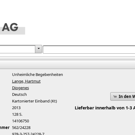
Unheimliche Begebenheiten
Lange, Hartmut
Diogenes
Deutsch
In den 
Kartonierter Einband (Kt)
2013
Lieferbar innerhalb von 1-3 
128 S.
14106750
ummer
562/24228
978-3-257-24228-7