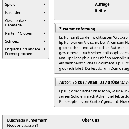
Spiele
Auflage
Reihe
Kalender
Geschenke /
Papeterie
Zusammenfassung
Karten / Globen
Epikur zählt zu den wichtigsten 'Glücksp
Schweiz
Epikur war ein Vielschreiber. Allein sein 
griechischen und lateinischen Autoren, d
Englisch und andere
gewidmeten Buch seiner Philosophiegesch
Fremdsprachen
Naturphilosophie. Der Brief an Menoikeus
ein sehr persönliches Dokument: Epikurs
glücklich lebst. Du bist da, um Dein einz
Autor:
Epikur / Vitali, David (Übers.) 
Epikur, griechischer Philosoph, wurde 342
seinen Schülern nach Athen und lebte do
Philosophen vom Garten' genannt. Hier wir
Buachlada Kunfermann
Über uns
Neudorfstrasse 31