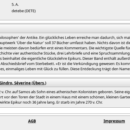
5. A.
detebe (DETE)
hilosophen' der Antike. Ein glückliches Leben erreiche man dadurch, sich 
Hauptwerk 'Über die Natur' soll 37 Bücher umfasst haben. Nichts davon ist dire
ie meisten davon bedürfen erst eines Kommentars. Die wichtigste Quelle für
ichte vier authentische Stücke, drei Lehrbriefe und eine Spruchsammlung, b
 beinhaltet die eigentliche Glückslehre Epikurs. Dieser Band enthält außer
 Abschiedsbrief vom Sterbebett. »Er ist die Verkündigung gewesen: Es kommt
iges, einmaliges Leben mit Glück zu füllen. Diese Entdeckung trägt den Name
/ Gindro, Séverine (Übers.)
 v. Chr. auf Samos als Sohn eines athenischen Kolonisten geboren. Seine eige
rt vor den Toren der Stadt in einem Haus mit einem schönen, kleinen Garte
kte Epikur noch 36 Jahre lang. Er starb im Jahre 270 v. Chr.
AGB
Impressum