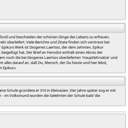
maßvoll und bescheiden der schönen Dinge des Lebens zu erfreuen.
kt überliefert. Viele Berichte und Zitate finden sich verstreut bei
 Epikurs Werk ist Diogenes Laertios, der dem zehnten, Epikur
eigefügt hat. Der Brief an Herodot enthält einen Abriss der
dem noch die bei Diogenes Laertios überlieferten 'Hauptlehrsätze' und
 alles darauf an, daß Du, Mensch, der Du heute und hier lebst,
n Epikur.«
ne Schule gründete er 310 in Kleinasien. Vier Jahre später zog er mit
n - im Volksmund wurden die Gelehrten der Schule bald 'die