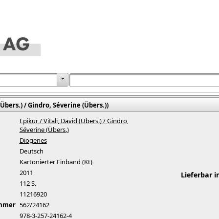
(Übers.) / Gindro, Séverine (Übers.))
Epikur / Vitali, David (Übers.) / Gindro,
Séverine (Übers.)
Diogenes
Deutsch
Kartonierter Einband (Kt)
2011
Lieferbar i
112 S.
11216920
ummer
562/24162
978-3-257-24162-4