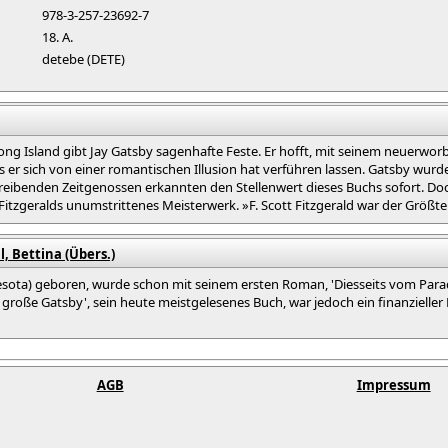
978-3-257-23692-7
18. A.
detebe (DETE)
ng Island gibt Jay Gatsby sagenhafte Feste. Er hofft, mit seinem neuerw
s er sich von einer romantischen Illusion hat verführen lassen. Gatsby wu
chreibenden Zeitgenossen erkannten den Stellenwert dieses Buchs sofort. D
t Fitzgeralds unumstrittenes Meisterwerk. »F. Scott Fitzgerald war der Größte
l, Bettina (Übers.)
innesota) geboren, wurde schon mit seinem ersten Roman, 'Diesseits vom Para
große Gatsby', sein heute meistgelesenes Buch, war jedoch ein finanzieller
AGB
Impressum