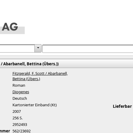
 / Abarbanell, Bettina (Übers.))
Fitzgerald, F. Scott / Abarbanell,
Bettina (Übers.)
Roman
Diogenes
Deutsch
Kartonierter Einband (Kt)
Lieferbar
2007
256 S.
2952493
ummer
562/23692