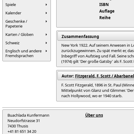
Spiele
ISBN
Auflage
Kalender
Reihe
Geschenke /
Papeterie
Karten / Globen
Zusammenfassung
Schweiz
New York 1922. Auf seinem Anwesen in Lo
zurückzugewinnen. Zu spät merkt er, das
Englisch und andere
Fremdsprachen
Inbegriff von Aufstieg und Fall. Seine s
(1974) gilt 'Der große Gatsby' als F. Scot
Autor:
Fitzgerald, F. Scott / Abarbanel
F. Scott Fitzgerald, 1896 in St. Paul (M
Mittelpunkt von Glanz und Glimmer. 'Der 
nach Hollywood, wo er 1940 starb.
Buachlada Kunfermann
Über uns
Neudorfstrasse 31
7430 Thusis
+41 81 651 34 20