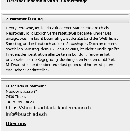
Lieferbar innerhalb von 1-3 Arbeitstage
Zusammenfassung
Henry Perowne, 48, ist ein zufriedener Mann: erfolgreich als
Neurochirurg, glücklich verheiratet, zwei begabte Kinder. Das
einzige, was ihn leicht beunruhigt, ist der Zustand der Welt. Es ist
Samstag, und er freut sich auf sein Squashspiel. Doch an diesem
speziellen Samstag, dem 15. Februar 2003, ist nicht nur die größte
Friedensdemonstration aller Zeiten in London. Perowne hat
unversehens eine Begegnung, die ihm jeden Frieden raubt ? »Ian
McEwan ist einer der abenteuerlustigsten und hinterlistigsten
englischen Schriftsteller.«
Buachlada Kunfermann
Neudorfstrasse 31
7430 Thusis
+41 81 651 34 20
https://shop.buachlada-kunfermann.ch
info@buachlada.ch
Über uns