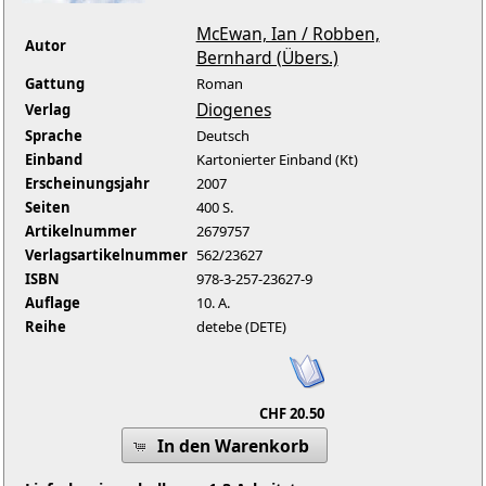
McEwan, Ian / Robben,
Autor
Bernhard (Übers.)
Gattung
Roman
Diogenes
Verlag
Sprache
Deutsch
Einband
Kartonierter Einband (Kt)
Erscheinungsjahr
2007
Seiten
400 S.
Artikelnummer
2679757
Verlagsartikelnummer
562/23627
ISBN
978-3-257-23627-9
Auflage
10. A.
Reihe
detebe (DETE)
CHF 20.50
In den Warenkorb