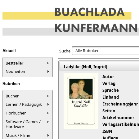
- Alle Rubriken -
Suche
Aktuell
Bestseller
Ladylike (Noll, Ingrid)
Neuheiten
Autor
Verlag
Rubriken
Sprache
Bücher
Einband
Erscheinungsjahr
Lernen / Pädagogik
Seiten
Hörbücher
Artikelnummer
Software / Games /
Verlagsartikeln
Hardware
ISBN
Musik / Filme
Auflage