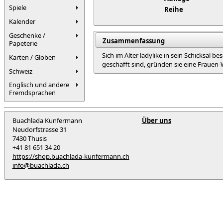
Spiele
Reihe
Kalender
Geschenke /
Zusammenfassung
Papeterie
Sich im Alter ladylike in sein Schicksal
Karten / Globen
geschafft sind, gründen sie eine Frauen-
Schweiz
Englisch und andere
Fremdsprachen
Buachlada Kunfermann
Über uns
Neudorfstrasse 31
7430 Thusis
+41 81 651 34 20
https://shop.buachlada-kunfermann.ch
info@buachlada.ch