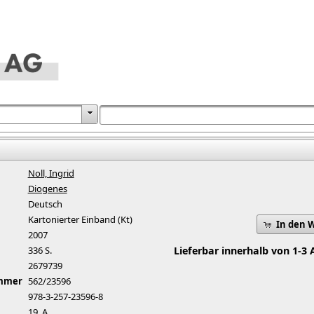
Noll, Ingrid
Diogenes
Deutsch
Kartonierter Einband (Kt)
In den 
2007
336 S.
Lieferbar innerhalb von 1-3 
2679739
ummer
562/23596
978-3-257-23596-8
19. A.