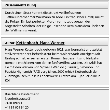
Zusammenfassung
Durch einen Sturz kommt die attraktive Ehefrau von
Tiefbauunternehmer Wallmann zu Tode. Ein tragischer Unfall, meint
die Polizei. Ein fast perfekter Mord - vermutet dagegen der
Angestellte Scholten, der einige unschöne Details aus dem Eheleben
der Wallmanns kennt.
Kettenbach, Hans Werner
Autor:
Hans Werner Kettenbach, geboren 1928, war Journalist und zuletzt
stellvertretender Chefredakteur beim 'Kölner Stadt-Anzeiger'. Mit
fünfzig schrieb er seinen ersten Roman. Insgesamt sind fünfzehn
Romane erschienen, von denen fünf verfilmt wurden. Die Kritik hat
sie mit den Werken von Sjöwall / Wahlöö ('Plärrer'), Simenon und
Patricia Highsmith (FAZ) verglichen. 2009 erhielt Kettenbach den
»Ehrenglauser« für sein Lebenswerk. Er starb am 5. Januar 2018 in
Köln.
Buachlada Kunfermann
Neudorfstrasse 31
7430 Thusis
+41 81 651 34 20