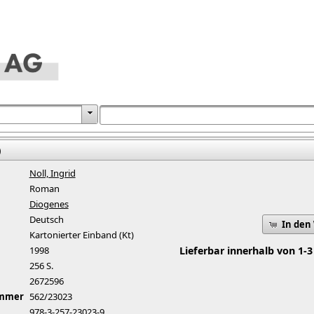
)
Noll, Ingrid
Roman
Diogenes
Deutsch
In den
Kartonierter Einband (Kt)
1998
Lieferbar innerhalb von 1-3
256 S.
2672596
ummer
562/23023
978-3-257-23023-9