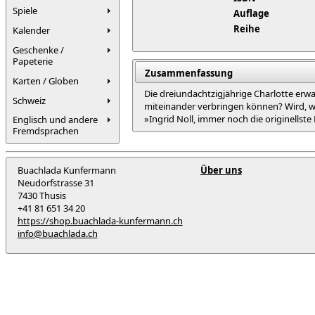
Spiele
Auflage
Reihe
Kalender
Geschenke /
Papeterie
Zusammenfassung
Karten / Globen
Die dreiundachtzigjährige Charlotte erwa
Schweiz
miteinander verbringen können? Wird, was
»Ingrid Noll, immer noch die originellste
Englisch und andere
Fremdsprachen
Buachlada Kunfermann
Über uns
Neudorfstrasse 31
7430 Thusis
+41 81 651 34 20
https://shop.buachlada-kunfermann.ch
info@buachlada.ch