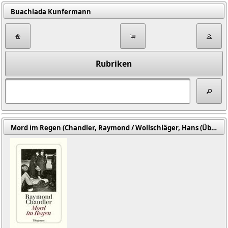
Buachlada Kunfermann
Rubriken
Mord im Regen (Chandler, Raymond / Wollschläger, Hans (Übers.))