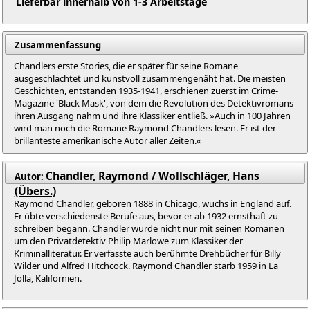
Lieferbar innerhalb von 1-3 Arbeitstage
Zusammenfassung
Chandlers erste Stories, die er später für seine Romane
ausgeschlachtet und kunstvoll zusammengenäht hat. Die meisten
Geschichten, entstanden 1935-1941, erschienen zuerst im Crime-
Magazine 'Black Mask', von dem die Revolution des Detektivromans
ihren Ausgang nahm und ihre Klassiker entließ. »Auch in 100 Jahren
wird man noch die Romane Raymond Chandlers lesen. Er ist der
brillanteste amerikanische Autor aller Zeiten.«
Chandler, Raymond / Wollschläger, Hans
Autor:
(Übers.)
Raymond Chandler, geboren 1888 in Chicago, wuchs in England auf.
Er übte verschiedenste Berufe aus, bevor er ab 1932 ernsthaft zu
schreiben begann. Chandler wurde nicht nur mit seinen Romanen
um den Privatdetektiv Philip Marlowe zum Klassiker der
Kriminalliteratur. Er verfasste auch berühmte Drehbücher für Billy
Wilder und Alfred Hitchcock. Raymond Chandler starb 1959 in La
Jolla, Kalifornien.