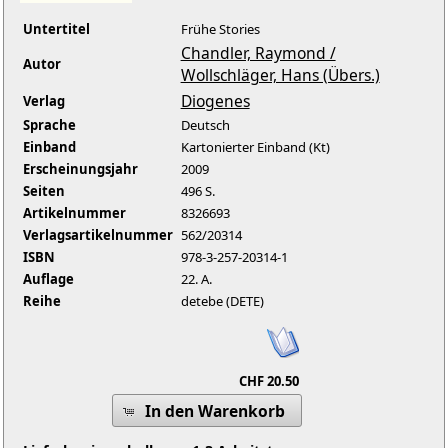
Untertitel
Frühe Stories
Chandler, Raymond /
Autor
Wollschläger, Hans (Übers.)
Diogenes
Verlag
Sprache
Deutsch
Einband
Kartonierter Einband (Kt)
Erscheinungsjahr
2009
Seiten
496 S.
Artikelnummer
8326693
Verlagsartikelnummer
562/20314
ISBN
978-3-257-20314-1
Auflage
22. A.
Reihe
detebe (DETE)
CHF 20.50
In den Warenkorb