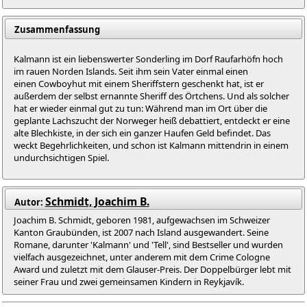
Zusammenfassung
Kalmann ist ein liebenswerter Sonderling im Dorf Raufarhöfn hoch
im rauen Norden Islands. Seit ihm sein Vater einmal einen
einen Cowboyhut mit einem Sheriffstern geschenkt hat, ist er
außerdem der selbst ernannte Sheriff des Örtchens. Und als solcher
hat er wieder einmal gut zu tun: Während man im Ort über die
geplante Lachszucht der Norweger heiß debattiert, entdeckt er eine
alte Blechkiste, in der sich ein ganzer Haufen Geld befindet. Das
weckt Begehrlichkeiten, und schon ist Kalmann mittendrin in einem
undurchsichtigen Spiel.
Schmidt, Joachim B.
Autor:
Joachim B. Schmidt, geboren 1981, aufgewachsen im Schweizer
Kanton Graubünden, ist 2007 nach Island ausgewandert. Seine
Romane, darunter 'Kalmann' und 'Tell', sind Bestseller und wurden
vielfach ausgezeichnet, unter anderem mit dem Crime Cologne
Award und zuletzt mit dem Glauser-Preis. Der Doppelbürger lebt mit
seiner Frau und zwei gemeinsamen Kindern in Reykjavík.