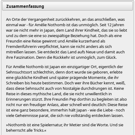
Zusammenfassung
An Orte der Vergangenheit zurückkehren, an das anschließen, was
einmal war - für Amélie Nothomb ist das unmöglich. Seit 12 Jahren
war sie nicht mehr in Japan, dem Land ihrer Kindheit, das sie so liebt
und zu dem sie eine so zwiespältige Beziehung hat. Doch als eine
Freundin eine Reise gewinnt und Amélie kurzerhand als
Fremdenführerin verpflichtet, kann sie nicht anders als sich
mitreißen lassen. Sie entdeckt das Land aufs Neue und damit auch
ihre Faszination. Denn die Rückkehr ist unmöglich, zum Glück.
Für Amélie Nothomb ist Japan ein einzigartiger Ort, eigentlich der
Sehnsuchtsort schlechthin, denn dort wurde sie geboren, erlebte
eine glückliche Kindheit und später prägende Momente, die ihr
Schreiben bis heute bestimmen. Doch wer ihre Bücher kennt, weiß,
dass diese Sehnsucht auch von Nostalgie durchdrungen ist. Keine
Reise in dieses mythische Land, die sie nicht unwillentlich in
Erinnerungen stürzt. Ihre Freundin Pep dorthin zu begleiten ist also
nicht nur ein freudiger Anlass, aber schnell wird deutlich: Diese Reise
ist eine ganz besondere, immerhin hält Japan - wie die Liebe - noch
viele Geheimnisse parat, die sich nie vollständig entdecken lassen.
»Nothomb ist eine Spielernatur, ihr Metier sind die Worte. Und sie
beherrscht alle Tricks.«