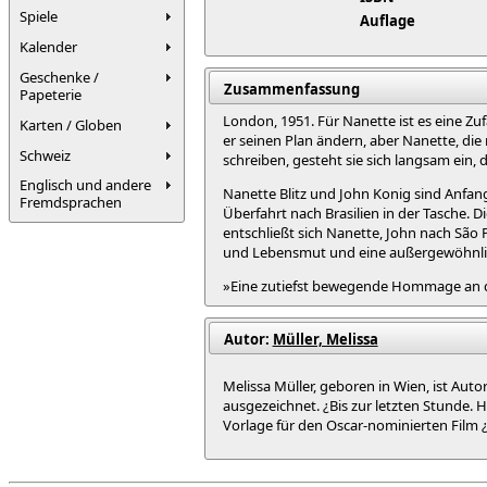
Spiele
Auflage
Kalender
Geschenke /
Zusammenfassung
Papeterie
London, 1951. Für Nanette ist es eine Zu
Karten / Globen
er seinen Plan ändern, aber Nanette, die 
Schweiz
schreiben, gesteht sie sich langsam ein, 
Englisch und andere
Nanette Blitz und John Konig sind Anfang zw
Fremdsprachen
Überfahrt nach Brasilien in der Tasche. 
entschließt sich Nanette, John nach São 
und Lebensmut und eine außergewöhnlic
»Eine zutiefst bewegende Hommage an di
Autor:
Müller, Melissa
Melissa Müller, geboren in Wien, ist Au
ausgezeichnet. ¿Bis zur letzten Stunde. H
Vorlage für den Oscar-nominierten Film ¿