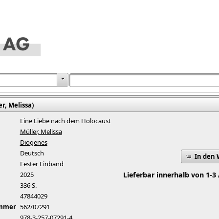
er, Melissa)
Eine Liebe nach dem Holocaust
Müller, Melissa
Diogenes
Deutsch
In den
Fester Einband
2025
Lieferbar innerhalb von 1-3
336 S.
47844029
ummer
562/07291
978-3-257-07291-4