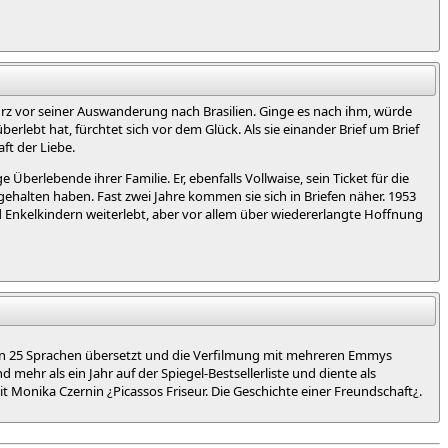
 kurz vor seiner Auswanderung nach Brasilien. Ginge es nach ihm, würde
erlebt hat, fürchtet sich vor dem Glück. Als sie einander Brief um Brief
ft der Liebe.
e Überlebende ihrer Familie. Er, ebenfalls Vollwaise, sein Ticket für die
gehalten haben. Fast zwei Jahre kommen sie sich in Briefen näher. 1953
nd Enkelkindern weiterlebt, aber vor allem über wiedererlangte Hoffnung
 in 25 Sprachen übersetzt und die Verfilmung mit mehreren Emmys
 mehr als ein Jahr auf der Spiegel-Bestsellerliste und diente als
 Monika Czernin ¿Picassos Friseur. Die Geschichte einer Freundschaft¿.