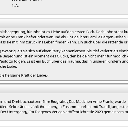
1. A.
fallsbegegnung, für John ist es Liebe auf den ersten Blick. Doch John steht
mit Anne Frank befreundet war und als Einzige ihrer Familie Bergen-Belsen üb
dass sie mit ihm zurück ins Leben finden kann. Ein Buch über die rettende Kra
anzig, als sie sich auf einer Party kennenlernen. Sie, tief verletzt als einzig
Die Begegnung ist ein Moment des Glücks, den beide nicht mehr für möglich 
Paulo zu folgen. Es ist ein Buch über das Trauma, das in unseren Kindern u
he Liebe.
e heilsame Kraft der Liebe.«
torin und Drehbuchautorin. Ihre Biografie ¿Das Mädchen Anne Frank¿ wurde
itlers Sekretärin erzählt ihr Leben¿ in Zusammenarbeit mit Traudl Junge stand
Der Untergang¿. Im Diogenes Verlag veröffentlichte sie 2023 gemeinsam mit