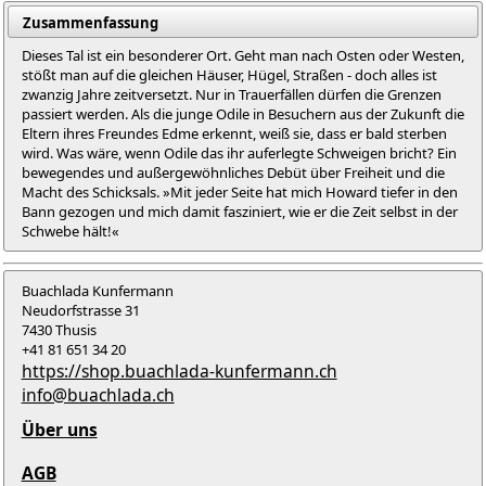
Zusammenfassung
Dieses Tal ist ein besonderer Ort. Geht man nach Osten oder Westen,
stößt man auf die gleichen Häuser, Hügel, Straßen - doch alles ist
zwanzig Jahre zeitversetzt. Nur in Trauerfällen dürfen die Grenzen
passiert werden. Als die junge Odile in Besuchern aus der Zukunft die
Eltern ihres Freundes Edme erkennt, weiß sie, dass er bald sterben
wird. Was wäre, wenn Odile das ihr auferlegte Schweigen bricht? Ein
bewegendes und außergewöhnliches Debüt über Freiheit und die
Macht des Schicksals. »Mit jeder Seite hat mich Howard tiefer in den
Bann gezogen und mich damit fasziniert, wie er die Zeit selbst in der
Schwebe hält!«
Buachlada Kunfermann
Neudorfstrasse 31
7430 Thusis
+41 81 651 34 20
https://shop.buachlada-kunfermann.ch
info@buachlada.ch
Über uns
AGB