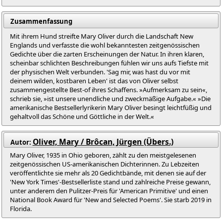
Zusammenfassung
Mit ihrem Hund streifte Mary Oliver durch die Landschaft New
Englands und verfasste die wohl bekanntesten zeitgenössischen
Gedichte über die zarten Erscheinungen der Natur. In ihren klaren,
scheinbar schlichten Beschreibungen fühlen wir uns aufs Tiefste mit
der physischen Welt verbunden. 'Sag mir, was hast du vor mit
deinem wilden, kostbaren Leben' ist das von Oliver selbst
zusammengestellte Best-of ihres Schaffens. »Aufmerksam zu sein«,
schrieb sie, »ist unsere unendliche und zweckmäßige Aufgabe.« »Die
amerikanische Bestsellerlyrikerin Mary Oliver besingt leichtfüßig und
gehaltvoll das Schöne und Göttliche in der Welt.«
Oliver, Mary / Brôcan, Jürgen (Übers.)
Autor:
Mary Oliver, 1935 in Ohio geboren, zählt zu den meistgelesenen
zeitgenössischen US-amerikanischen Dichterinnen. Zu Lebzeiten
veröffentlichte sie mehr als 20 Gedichtbände, mit denen sie auf der
'New York Times'-Bestsellerliste stand und zahlreiche Preise gewann,
unter anderem den Pulitzer-Preis für 'American Primitive' und einen
National Book Award für 'New and Selected Poems'. Sie starb 2019 in
Florida.