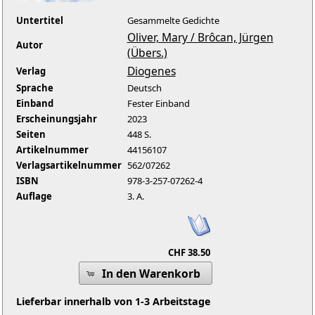
Untertitel
Gesammelte Gedichte
Oliver, Mary / Brôcan, Jürgen
Autor
(Übers.)
Diogenes
Verlag
Sprache
Deutsch
Einband
Fester Einband
Erscheinungsjahr
2023
Seiten
448 S.
Artikelnummer
44156107
Verlagsartikelnummer
562/07262
ISBN
978-3-257-07262-4
Auflage
3. A.
CHF 38.50
In den Warenkorb
Lieferbar innerhalb von 1-3 Arbeitstage