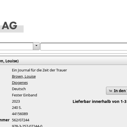
n, Louise)
Ein Journal für die Zeit der Trauer
Brown, Louise
Diogenes
Deutsch
In den
Fester Einband
2023
Lieferbar innerhalb von 1-3
240 S.
44156089
ummer
562/07244
978-3-257-07244-0