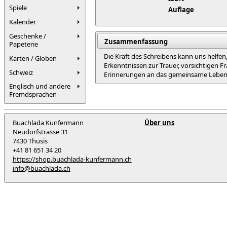
Spiele
Auflage
Kalender
Geschenke /
Zusammenfassung
Papeterie
Die Kraft des Schreibens kann uns helfe
Karten / Globen
Erkenntnissen zur Trauer, vorsichtigen 
Schweiz
Erinnerungen an das gemeinsame Leben zu
Englisch und andere
Fremdsprachen
Buachlada Kunfermann
Über uns
Neudorfstrasse 31
7430 Thusis
+41 81 651 34 20
https://shop.buachlada-kunfermann.ch
info@buachlada.ch