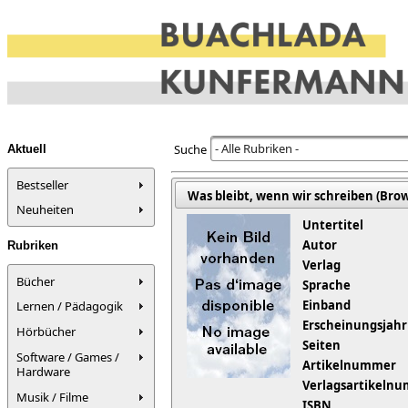
- Alle Rubriken -
Suche
Aktuell
Bestseller
Was bleibt, wenn wir schreiben (Brow
Neuheiten
Untertitel
Autor
Rubriken
Verlag
Bücher
Sprache
Einband
Lernen / Pädagogik
Erscheinungsjahr
Hörbücher
Seiten
Software / Games /
Artikelnummer
Hardware
Verlagsartikeln
Musik / Filme
ISBN