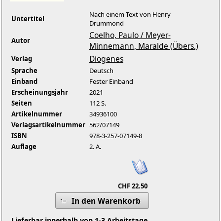
Nach einem Text von Henry
Untertitel
Drummond
Coelho, Paulo / Meyer-
Autor
Minnemann, Maralde (Übers.)
Diogenes
Verlag
Sprache
Deutsch
Einband
Fester Einband
Erscheinungsjahr
2021
Seiten
112 S.
Artikelnummer
34936100
Verlagsartikelnummer
562/07149
ISBN
978-3-257-07149-8
Auflage
2. A.
CHF 22.50
In den Warenkorb
Lieferbar innerhalb von 1-3 Arbeitstage