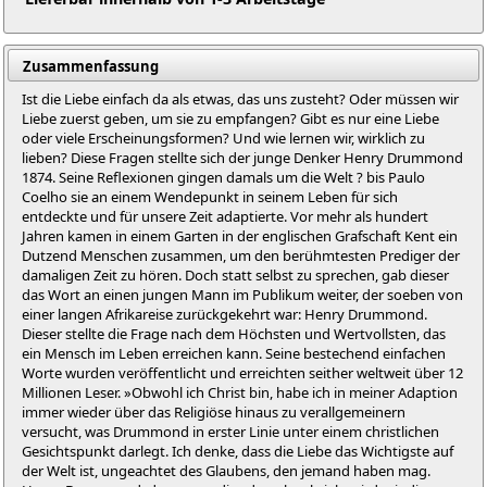
Zusammenfassung
Ist die Liebe einfach da als etwas, das uns zusteht? Oder müssen wir
Liebe zuerst geben, um sie zu empfangen? Gibt es nur eine Liebe
oder viele Erscheinungsformen? Und wie lernen wir, wirklich zu
lieben? Diese Fragen stellte sich der junge Denker Henry Drummond
1874. Seine Reflexionen gingen damals um die Welt ? bis Paulo
Coelho sie an einem Wendepunkt in seinem Leben für sich
entdeckte und für unsere Zeit adaptierte. Vor mehr als hundert
Jahren kamen in einem Garten in der englischen Grafschaft Kent ein
Dutzend Menschen zusammen, um den berühmtesten Prediger der
damaligen Zeit zu hören. Doch statt selbst zu sprechen, gab dieser
das Wort an einen jungen Mann im Publikum weiter, der soeben von
einer langen Afrikareise zurückgekehrt war: Henry Drummond.
Dieser stellte die Frage nach dem Höchsten und Wertvollsten, das
ein Mensch im Leben erreichen kann. Seine bestechend einfachen
Worte wurden veröffentlicht und erreichten seither weltweit über 12
Millionen Leser. »Obwohl ich Christ bin, habe ich in meiner Adaption
immer wieder über das Religiöse hinaus zu verallgemeinern
versucht, was Drummond in erster Linie unter einem christlichen
Gesichtspunkt darlegt. Ich denke, dass die Liebe das Wichtigste auf
der Welt ist, ungeachtet des Glaubens, den jemand haben mag.