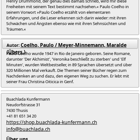
Henry Drummond, der genau dies damals schrieb, wird mir diese
Freiheiten mit seinem Text bestimmt nachsehen.« Paulo Coelho in
seinem Vorwort »Paulo Coelho erzählt von elementaren
Erfahrungen, und die Leser erkennen sich darin wieder: mit ihren
Schwächen und Ängsten ebenso wie mit ihren Sehnsüchten und
Träumen.«
Coelho, Paulo / Meyer-Minnemann, Maralde
Autor:
(Übers.)
Paulo Coelho wurde 1947 in Rio de Janeiro geboren. Seine Romane,
darunter 'Der Alchimist', 'Veronika beschließt zu sterben' und 'Elf
Minuten', wurden Weltbestseller, in 89 Sprachen übersetzt und über
320 Millionen Mal verkauft. Die Themen seiner Bücher regen zum
Nachdenken an und dazu, den eigenen Weg zu suchen. Er lebt mit
seiner Frau Christina Oiticica in Genf.
Buachlada Kunfermann
Neudorfstrasse 31
7430 Thusis
+41 81 651 34 20
https://shop.buachlada-kunfermann.ch
info@buachlada.ch
Über uns