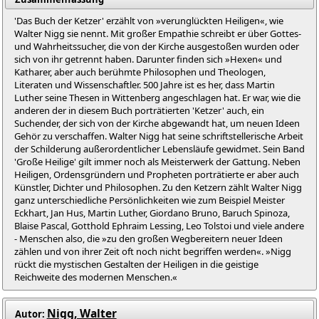
'Das Buch der Ketzer' erzählt von »verunglückten Heiligen«, wie
Walter Nigg sie nennt. Mit großer Empathie schreibt er über Gottes-
und Wahrheitssucher, die von der Kirche ausgestoßen wurden oder
sich von ihr getrennt haben. Darunter finden sich »Hexen« und
Katharer, aber auch berühmte Philosophen und Theologen,
Literaten und Wissenschaftler. 500 Jahre ist es her, dass Martin
Luther seine Thesen in Wittenberg angeschlagen hat. Er war, wie die
anderen der in diesem Buch porträtierten 'Ketzer' auch, ein
Suchender, der sich von der Kirche abgewandt hat, um neuen Ideen
Gehör zu verschaffen. Walter Nigg hat seine schriftstellerische Arbeit
der Schilderung außerordentlicher Lebensläufe gewidmet. Sein Band
'Große Heilige' gilt immer noch als Meisterwerk der Gattung. Neben
Heiligen, Ordensgründern und Propheten porträtierte er aber auch
Künstler, Dichter und Philosophen. Zu den Ketzern zählt Walter Nigg
ganz unterschiedliche Persönlichkeiten wie zum Beispiel Meister
Eckhart, Jan Hus, Martin Luther, Giordano Bruno, Baruch Spinoza,
Blaise Pascal, Gotthold Ephraim Lessing, Leo Tolstoi und viele andere
- Menschen also, die »zu den großen Wegbereitern neuer Ideen
zählen und von ihrer Zeit oft noch nicht begriffen werden«. »Nigg
rückt die mystischen Gestalten der Heiligen in die geistige
Reichweite des modernen Menschen.«
Nigg, Walter
Autor: