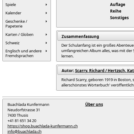
Spiele
Auflage
Reihe
Kalender
Sonstiges
Geschenke /
Papeterie
Karten / Globen
Zusammenfassung
Schweiz
Der Schulanfang ist ein großes Abenteuer
umfangreichen Album alles, was mit der 
Englisch und andere
Fremdsprachen
lernen.
Autor:
Scarry, Richard / Hertzsch, Kat
Richard Scarry, geboren 1919 in Boston, s
allerschönstes Wörterbuch' veröffentlicht
Buachlada Kunfermann
Über uns
Neudorfstrasse 31
7430 Thusis
+41 81 651 34 20
https://shop.buachlada-kunfermann.ch
info@buachlada.ch