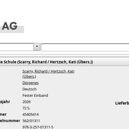
 Schule (Scarry, Richard / Hertzsch, Kati (Übers.))
Scarry, Richard / Hertzsch, Kati
(Übers.)
Diogenes
Deutsch
Fester Einband
sjahr
2026
Liefer
72 S.
mer
45405414
ikelnummer
562/01311
978-3-257-01311-5