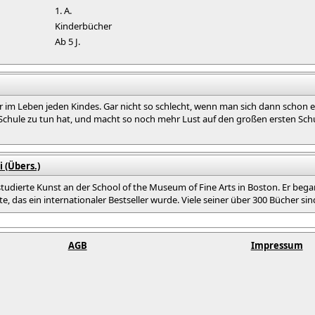
1. A.
Kinderbücher
Ab 5 J.
 im Leben jeden Kindes. Gar nicht so schlecht, wenn man sich dann schon ein
Schule zu tun hat, und macht so noch mehr Lust auf den großen ersten Sch
i (Übers.)
tudierte Kunst an der School of the Museum of Fine Arts in Boston. Er begann 
e, das ein internationaler Bestseller wurde. Viele seiner über 300 Bücher sin
AGB
Impressum