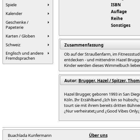
Spiele
ISBN
Auflage
Kalender
Reihe
Geschenke /
Sonstiges
Papeterie
Karten / Globen
Schweiz
Zusammenfassung
Englisch und andere
Ob auf der Straußenfarm, im Fitnessstud
Fremdsprachen
entdecken - und mittendrin Hazel Brugge
Kinder werden dieses Wimmelbuch lieben
Autor:
Brugger, Hazel / Spitzer, Thoma
Hazel Brugger, geboren 1993 in San Diego
Köln. Ihr Erzählband ¿Ich bin so hübsch¿ 
tourt sie mit ihrem bereits dritten Bü
¿Nur verheiratet¿und ¿Good Vibes Only¿
Buachlada Kunfermann
Über uns