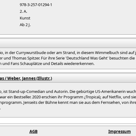
978-3-257-01294-1
2. A.
Kunst
Ab 2 J.
io, in der Currywurstbude oder am Strand, in diesem Wimmelbuch sind auf j
r und Thomas Spitzer. Für ihre Serie 'Deutschland Was Geht' besuchten d
 und Fans Schauplätze und Details wiedererkennen.
s / Weber, Jannes (Illustr.)
, ist Stand-up-Comedian und Autorin. Die gebürtige US-Amerikanerin wuchs 
war ein Bestseller. 2020 erschien ihr Programm ¿Tropical¿ auf Netflix, und 
hnenprogramm. Jenseits der Bühne kennt man sie aus dem Fernsehen, von i
.
AGB
Impressum