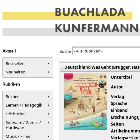
- Alle Rubriken -
Suche
Aktuell
Bestseller
Deutschland Was Geht (Brugger, Hazel 
Neuheiten
Untertitel
Rubriken
Autor
Bücher
Verlag
Sprache
Lernen / Pädagogik
Einband
Hörbücher
Erscheinungs
Software / Games /
Seiten
Hardware
Artikelnumm
Musik / Filme
Verlagsartik