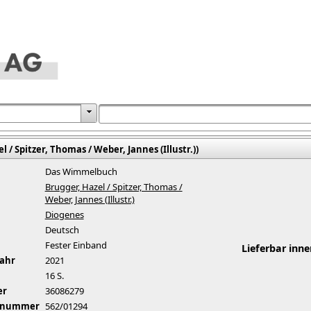
/ Spitzer, Thomas / Weber, Jannes (Illustr.))
Das Wimmelbuch
Brugger, Hazel / Spitzer, Thomas /
Weber, Jannes (Illustr.)
Diogenes
Deutsch
Fester Einband
Lieferbar inne
jahr
2021
16 S.
er
36086279
elnummer
562/01294