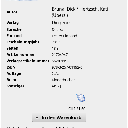
Bruna, Dick / Hertzsch, Kati
Autor
(Übers.)
Diogenes
Verlag
Sprache
Deutsch
Einband
Fester Einband
Erscheinungsjahr
2017
Seiten
18 S.
Artikelnummer
21704947
Verlagsartikelnummer
562/01192
ISBN
978-3-257-01192-0
Auflage
2. A.
Reihe
Kinderbücher
Sonstiges
Ab 2 J.
CHF 21.50
In den Warenkorb