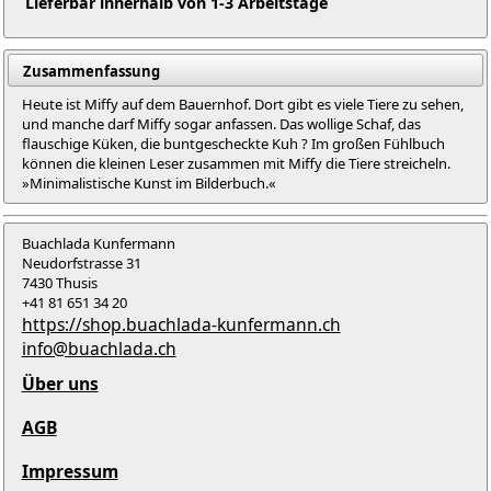
Lieferbar innerhalb von 1-3 Arbeitstage
Zusammenfassung
Heute ist Miffy auf dem Bauernhof. Dort gibt es viele Tiere zu sehen,
und manche darf Miffy sogar anfassen. Das wollige Schaf, das
flauschige Küken, die buntgescheckte Kuh ? Im großen Fühlbuch
können die kleinen Leser zusammen mit Miffy die Tiere streicheln.
»Minimalistische Kunst im Bilderbuch.«
Buachlada Kunfermann
Neudorfstrasse 31
7430 Thusis
+41 81 651 34 20
https://shop.buachlada-kunfermann.ch
info@buachlada.ch
Über uns
AGB
Impressum