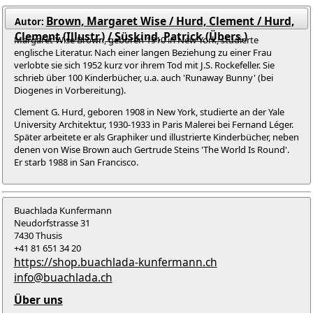
Brown, Margaret Wise / Hurd, Clement / Hurd,
Autor:
Clement (Illustr.) / Süskind, Patrick (Übers.)
Margaret Wise Brown, geboren 1910 in New York, studierte
englische Literatur. Nach einer langen Beziehung zu einer Frau
verlobte sie sich 1952 kurz vor ihrem Tod mit J.S. Rockefeller. Sie
schrieb über 100 Kinderbücher, u.a. auch 'Runaway Bunny' (bei
Diogenes in Vorbereitung).
Clement G. Hurd, geboren 1908 in New York, studierte an der Yale
University Architektur, 1930-1933 in Paris Malerei bei Fernand Léger.
Später arbeitete er als Graphiker und illustrierte Kinderbücher, neben
denen von Wise Brown auch Gertrude Steins 'The World Is Round'.
Er starb 1988 in San Francisco.
Buachlada Kunfermann
Neudorfstrasse 31
7430 Thusis
+41 81 651 34 20
https://shop.buachlada-kunfermann.ch
info@buachlada.ch
Über uns