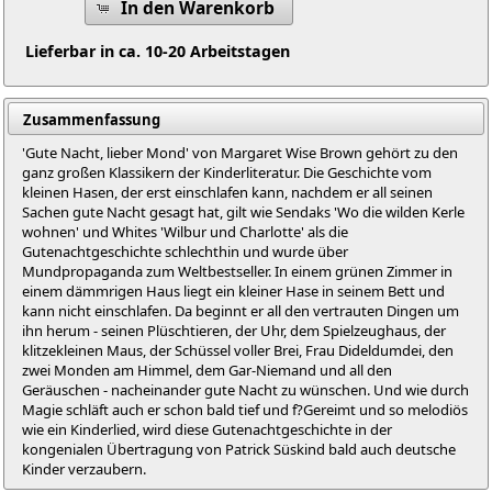
In den Warenkorb
Lieferbar in ca. 10-20 Arbeitstagen
Zusammenfassung
'Gute Nacht, lieber Mond' von Margaret Wise Brown gehört zu den
ganz großen Klassikern der Kinderliteratur. Die Geschichte vom
kleinen Hasen, der erst einschlafen kann, nachdem er all seinen
Sachen gute Nacht gesagt hat, gilt wie Sendaks 'Wo die wilden Kerle
wohnen' und Whites 'Wilbur und Charlotte' als die
Gutenachtgeschichte schlechthin und wurde über
Mundpropaganda zum Weltbestseller. In einem grünen Zimmer in
einem dämmrigen Haus liegt ein kleiner Hase in seinem Bett und
kann nicht einschlafen. Da beginnt er all den vertrauten Dingen um
ihn herum - seinen Plüschtieren, der Uhr, dem Spielzeughaus, der
klitzekleinen Maus, der Schüssel voller Brei, Frau Dideldumdei, den
zwei Monden am Himmel, dem Gar-Niemand und all den
Geräuschen - nacheinander gute Nacht zu wünschen. Und wie durch
Magie schläft auch er schon bald tief und f?Gereimt und so melodiös
wie ein Kinderlied, wird diese Gutenachtgeschichte in der
kongenialen Übertragung von Patrick Süskind bald auch deutsche
Kinder verzaubern.