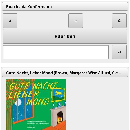
Buachlada Kunfermann
Rubriken
Gute Nacht, lieber Mond (Brown, Margaret Wise / Hurd, Clement / Hurd, Clement (Illustr.) / Süskind, Patrick (Übers.))