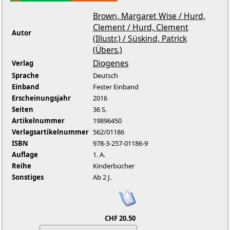
Brown, Margaret Wise / Hurd,
Clement / Hurd, Clement
Autor
(Illustr.) / Süskind, Patrick
(Übers.)
Diogenes
Verlag
Sprache
Deutsch
Einband
Fester Einband
Erscheinungsjahr
2016
Seiten
36 S.
Artikelnummer
19896450
Verlagsartikelnummer
562/01186
ISBN
978-3-257-01186-9
Auflage
1. A.
Reihe
Kinderbücher
Sonstiges
Ab 2 J.
CHF 20.50