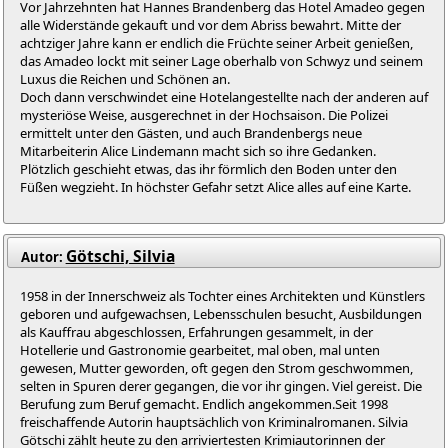
Vor Jahrzehnten hat Hannes Brandenberg das Hotel Amadeo gegen
alle Widerstände gekauft und vor dem Abriss bewahrt. Mitte der
achtziger Jahre kann er endlich die Früchte seiner Arbeit genießen,
das Amadeo lockt mit seiner Lage oberhalb von Schwyz und seinem
Luxus die Reichen und Schönen an.
Doch dann verschwindet eine Hotelangestellte nach der anderen auf
mysteriöse Weise, ausgerechnet in der Hochsaison. Die Polizei
ermittelt unter den Gästen, und auch Brandenbergs neue
Mitarbeiterin Alice Lindemann macht sich so ihre Gedanken.
Plötzlich geschieht etwas, das ihr förmlich den Boden unter den
Füßen wegzieht. In höchster Gefahr setzt Alice alles auf eine Karte.
Götschi, Silvia
Autor:
1958 in der Innerschweiz als Tochter eines Architekten und Künstlers
geboren und aufgewachsen, Lebensschulen besucht, Ausbildungen
als Kauffrau abgeschlossen, Erfahrungen gesammelt, in der
Hotellerie und Gastronomie gearbeitet, mal oben, mal unten
gewesen, Mutter geworden, oft gegen den Strom geschwommen,
selten in Spuren derer gegangen, die vor ihr gingen. Viel gereist. Die
Berufung zum Beruf gemacht. Endlich angekommen.Seit 1998
freischaffende Autorin hauptsächlich von Kriminalromanen. Silvia
Götschi zählt heute zu den arriviertesten Krimiautorinnen der