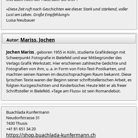
»Diese Zeit ruft nach Geschichten wie dieser. Stark und stärkend, voller
Lust am Leben. Große Empfehlung!«
Luisa Neubauer
Mariss, Jochen
Autor:
Jochen Mariss
, geboren 1955 in Köln, studierte Grafikdesign mit
Schwerpunkt Fotografie in Bielefeld und war Mitbegründer des
Verlags Grafik Werkstatt. Hier erschienen zahlreiche Gedichte und
Fotografien von ihm, u. a. in Form von Foto-Text-Postkarten, und
machten seinen Namen im deutschsprachigen Raum bekannt. Diese
lyrischen Texte waren der Beginn seiner schriftstellerischen Arbeit, es
folgten Kurzgeschichten und Kinderbücher. Heute lebt er als freier
Schriftsteller in Bielefeld. »Tage am Fluss« ist sein Romandebüt.
Buachlada Kunfermann
Neudorfstrasse 31
7430 Thusis
+41 81 651 34 20
https://shop.buachlada-kunfermann.ch