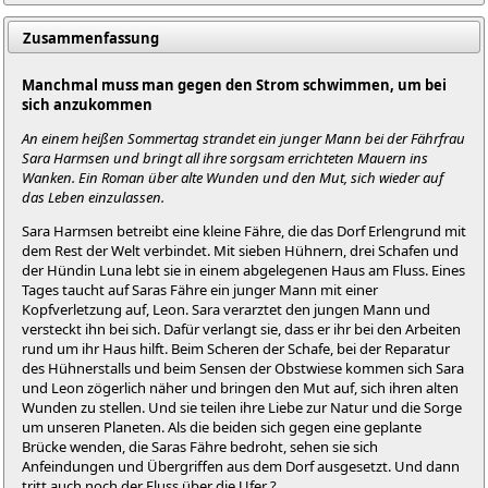
Zusammenfassung
Manchmal muss man gegen den Strom schwimmen, um bei
sich anzukommen
An einem heißen Sommertag strandet ein junger Mann bei der Fährfrau
Sara Harmsen und bringt all ihre sorgsam errichteten Mauern ins
Wanken. Ein Roman über alte Wunden und den Mut, sich wieder auf
das Leben einzulassen.
Sara Harmsen betreibt eine kleine Fähre, die das Dorf Erlengrund mit
dem Rest der Welt verbindet. Mit sieben Hühnern, drei Schafen und
der Hündin Luna lebt sie in einem abgelegenen Haus am Fluss. Eines
Tages taucht auf Saras Fähre ein junger Mann mit einer
Kopfverletzung auf, Leon. Sara verarztet den jungen Mann und
versteckt ihn bei sich. Dafür verlangt sie, dass er ihr bei den Arbeiten
rund um ihr Haus hilft. Beim Scheren der Schafe, bei der Reparatur
des Hühnerstalls und beim Sensen der Obstwiese kommen sich Sara
und Leon zögerlich näher und bringen den Mut auf, sich ihren alten
Wunden zu stellen. Und sie teilen ihre Liebe zur Natur und die Sorge
um unseren Planeten. Als die beiden sich gegen eine geplante
Brücke wenden, die Saras Fähre bedroht, sehen sie sich
Anfeindungen und Übergriffen aus dem Dorf ausgesetzt. Und dann
tritt auch noch der Fluss über die Ufer ?