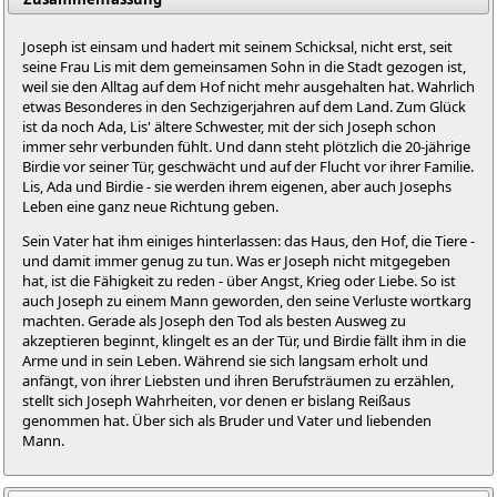
Joseph ist einsam und hadert mit seinem Schicksal, nicht erst, seit
seine Frau Lis mit dem gemeinsamen Sohn in die Stadt gezogen ist,
weil sie den Alltag auf dem Hof nicht mehr ausgehalten hat. Wahrlich
etwas Besonderes in den Sechzigerjahren auf dem Land. Zum Glück
ist da noch Ada, Lis' ältere Schwester, mit der sich Joseph schon
immer sehr verbunden fühlt. Und dann steht plötzlich die 20-jährige
Birdie vor seiner Tür, geschwächt und auf der Flucht vor ihrer Familie.
Lis, Ada und Birdie - sie werden ihrem eigenen, aber auch Josephs
Leben eine ganz neue Richtung geben.
Sein Vater hat ihm einiges hinterlassen: das Haus, den Hof, die Tiere -
und damit immer genug zu tun. Was er Joseph nicht mitgegeben
hat, ist die Fähigkeit zu reden - über Angst, Krieg oder Liebe. So ist
auch Joseph zu einem Mann geworden, den seine Verluste wortkarg
machten. Gerade als Joseph den Tod als besten Ausweg zu
akzeptieren beginnt, klingelt es an der Tür, und Birdie fällt ihm in die
Arme und in sein Leben. Während sie sich langsam erholt und
anfängt, von ihrer Liebsten und ihren Berufsträumen zu erzählen,
stellt sich Joseph Wahrheiten, vor denen er bislang Reißaus
genommen hat. Über sich als Bruder und Vater und liebenden
Mann.