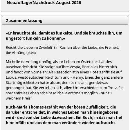
Neuauflage/Nachdruck August 2026
Zusammenfassung
»Er brauchte sie, damit es funkelte. Und sie brauchte ihn, um
ungestört funkeln zu können.«
Reicht die Liebe im Zweifel? Ein Roman über die Liebe, die Freiheit,
die Abhängigkeit:
Michelle ist Anfang dreißig, als ihr Leben im Osten des Landes
auseinanderbricht. Sie steigt auf ihre Vespa, lässt alles hinter sich
und fängt von vorne an: Als Rezeptionistin eines Hotels trifft sie auf
Luxus, westdeutschen Reichtum und - Henry. Einer, der ganz andere
Startmöglichkeiten hatte als sie, dem es nie an irgendetwas
gemangelt hat. Sie verlieben sich, allen Unterschieden zum Trotz. Ein
sorgenfreies Leben scheint Michelle erstmals möglich - nur zu
welchem Preis?
Ruth-Maria Thomas erzählt von der bösen Zufälligkeit, die
darüber entscheidet, in welches Leben man hineingeboren
wird - und von der Liebe dazwischen. Ein Buch, in das man tief
hineinfällt und aus dem man verändert wieder auftaucht.