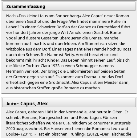
Zusammenfassung
Nach »Das kleine Haus am Sonnenhang« Alex Capus' neuer Roman
über einen Gasthof und die Frage: Wie findet man innere Ruhe im
Leben? In einem Schweizer Dorf an der Grenze zu Deutschland führt
vor hundert Jahren der junge Wirt Arnold einen Gasthof. Bunte
Vögel und düstere Gestalten überqueren die Grenze, manche
kommen auch nachts und querfeldein. Am Stammtisch sitzen die
Witzbolde aus dem Dorf. Eines Tages naht eine Fremde hoch zu Ross
durch den Schnee. Ihr Name ist Betty. Arnold heiratet sie und
bekommt mit ihr acht Kinder. Das Leben nimmt seinen Lauf, bis sich
die älteste Tochter Clara 1933 in einen Schmuggler namens
Hermann verliebt. Der bringt die Uniformierten auf beiden Seiten
der Grenze gegen sich auf. Es kommt zum Drama - und das Dorf
erhebt sich gegen eine Großmacht. Alex Capus ist ein Meister darin,
aus historischen Stoffen große Romane zu machen.
Capus, Alex
Autor:
Alex Capus, geboren 1961 in der Normandie, lebt heute in Olten. Er
schreibt Romane, Kurzgeschichten und Reportagen. Für sein
literarisches Schaffen wurde er u. a. mit dem Solothurner Kunstpreis
2020 ausgezeichnet. Bei Hanser erschienen die Romane »Léon und
Louise« (2011), »Fast ein bisschen Frühling« (2012), »Der Fälscher, die