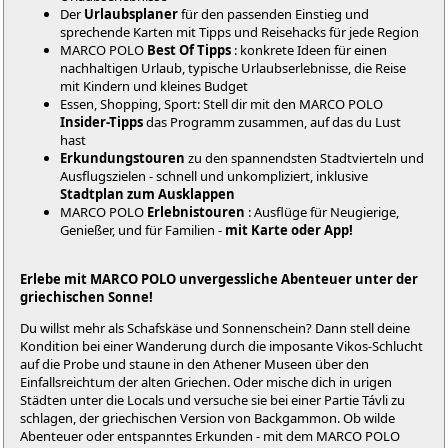
Der
Urlaubsplaner
für den passenden Einstieg und
sprechende Karten mit Tipps und Reisehacks für jede Region
MARCO POLO
Best Of Tipps
: konkrete Ideen für einen
nachhaltigen Urlaub, typische Urlaubserlebnisse, die Reise
mit Kindern und kleines Budget
Essen, Shopping, Sport: Stell dir mit den MARCO POLO
Insider-Tipps
das Programm zusammen, auf das du Lust
hast
Erkundungstouren
zu den spannendsten Stadtvierteln und
Ausflugszielen - schnell und unkompliziert, inklusive
Stadtplan zum Ausklappen
MARCO POLO
Erlebnistouren
: Ausflüge für Neugierige,
Genießer, und für Familien -
mit Karte oder App!
Erlebe mit MARCO POLO unvergessliche Abenteuer unter der
griechischen Sonne!
Du willst mehr als Schafskäse und Sonnenschein? Dann stell deine
Kondition bei einer Wanderung durch die imposante Vikos-Schlucht
auf die Probe und staune in den Athener Museen über den
Einfallsreichtum der alten Griechen. Oder mische dich in urigen
Städten unter die Locals und versuche sie bei einer Partie Távli zu
schlagen, der griechischen Version von Backgammon. Ob wilde
Abenteuer oder entspanntes Erkunden - mit dem MARCO POLO