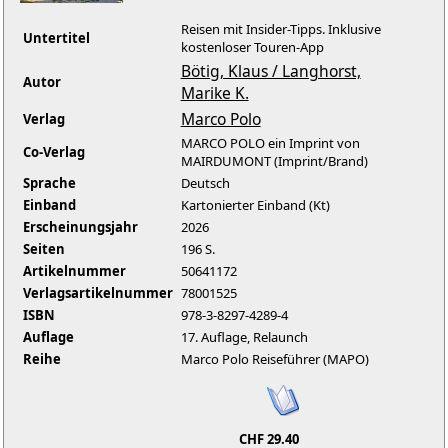
Reisen mit Insider-Tipps. Inklusive
Untertitel
kostenloser Touren-App
Bötig, Klaus / Langhorst,
Autor
Marike K.
Marco Polo
Verlag
MARCO POLO ein Imprint von
Co-Verlag
MAIRDUMONT (Imprint/Brand)
Sprache
Deutsch
Einband
Kartonierter Einband (Kt)
Erscheinungsjahr
2026
Seiten
196 S.
Artikelnummer
50641172
Verlagsartikelnummer
78001525
ISBN
978-3-8297-4289-4
Auflage
17. Auflage, Relaunch
Reihe
Marco Polo Reiseführer (MAPO)
CHF 29.40