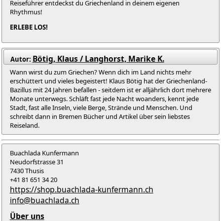
Reiseführer entdeckst du Griechenland in deinem eigenen
Rhythmus!
ERLEBE LOS!
Bötig, Klaus / Langhorst, Marike K.
Autor:
Wann wirst du zum Griechen? Wenn dich im Land nichts mehr
erschüttert und vieles begeistert! Klaus Bötig hat der Griechenland-
Bazillus mit 24 Jahren befallen - seitdem ist er alljährlich dort mehrere
Monate unterwegs. Schläft fast jede Nacht woanders, kennt jede
Stadt, fast alle Inseln, viele Berge, Strände und Menschen. Und
schreibt dann in Bremen Bücher und Artikel über sein liebstes
Reiseland.
Buachlada Kunfermann
Neudorfstrasse 31
7430 Thusis
+41 81 651 34 20
https://shop.buachlada-kunfermann.ch
info@buachlada.ch
Über uns