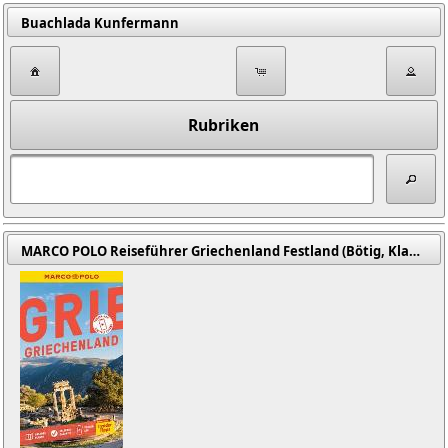
Buachlada Kunfermann
Rubriken
MARCO POLO Reiseführer Griechenland Festland (Bötig, Klaus / Langhorst, Marike K.)