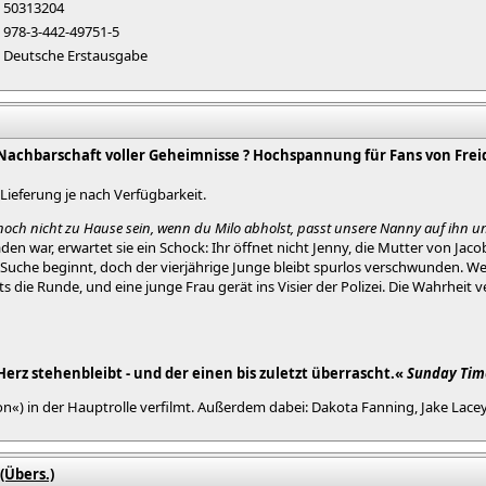
50313204
978-3-442-49751-5
Deutsche Erstausgabe
achbarschaft voller Geheimnisse ? Hochspannung für Fans von Frei
. Lieferung je nach Verfügbarkeit.
ch noch nicht zu Hause sein, wenn du Milo abholst, passt unsere Nanny auf ihn u
den war, erwartet sie ein Schock: Ihr öffnet nicht Jenny, die Mutter von Jac
 Suche beginnt, doch der vierjährige Junge bleibt spurlos verschwunden. W
ts die Runde, und eine junge Frau gerät ins Visier der Polizei. Die Wahrhei
 Herz stehenbleibt - und der einen bis zuletzt überrascht.«
Sunday Tim
on«) in der Hauptrolle verfilmt. Außerdem dabei: Dakota Fanning, Jake Lacey
(Übers.)