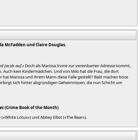
da McFadden und Claire Douglas.
nd Jacob auf.«
Doch als Marissa Irvine zur vereinbarten Adresse kommt,
ob. Auch kein Kindermädchen. Und von Milo hat die Frau, die dort
er hat Marissa und ihrem Mann diese Falle gestellt? Bald machen böse
t verbirgt sich hinter abgründigen Geheimnissen, die nun Schicht um
es
(Crime Book of the Month)
 (»White Lotus«) und Abbey Elliot (»The Bear«).