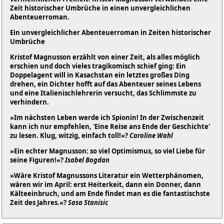
Zeit historischer Umbrüche in einen unvergleichlichen
Abenteuerroman.
Ein unvergleichlicher Abenteuerroman in Zeiten historischer
Umbrüche
Kristof Magnusson erzählt von einer Zeit, als alles möglich
erschien und doch vieles tragikomisch schief ging: Ein
Doppelagent will in Kasachstan ein letztes großes Ding
drehen, ein Dichter hofft auf das Abenteuer seines Lebens
und eine Italienischlehrerin versucht, das Schlimmste zu
verhindern.
»Im nächsten Leben werde ich Spionin! In der Zwischenzeit
kann ich nur empfehlen, 'Eine Reise ans Ende der Geschichte'
zu lesen. Klug, witzig, einfach toll!«?
Caroline Wahl
»Ein echter Magnusson: so viel Optimismus, so viel Liebe für
seine Figuren!«?
Isabel Bogdan
»Wäre Kristof Magnussons Literatur ein Wetterphänomen,
wären wir im April: erst Heiterkeit, dann ein Donner, dann
Kälteeinbruch, und am Ende findet man es die fantastischste
Zeit des Jahres.«?
Sasa Stanisic