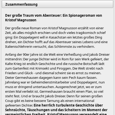
Zusammenfassung
Der große Traum vom Abenteuer: Ein Spionageroman von
Kristof Magnusson
Der große neue Roman von Kristof Magnusson erzählt von einer
Zeit, als alles möglich erschien und doch vieles tragikomisch schief
ging: Ein Doppelagent will in Kasachstan ein letztes großes Ding
drehen, ein Dichter hofft auf das Abenteuer seines Lebens und eine
Italienischlehrerin versucht, das Schlimmste zu verhindern.
Anfang der 90er Jahre ist die Welt eine Verheißung und Jakob Dreiser
mittendrin: Der junge Dichter wird in Rom für sein Werk gefeiert, der
Kalte Krieg ist endlich Geschichte und die russische Botschaft lädt
zum Gartenfest mit Krimsekt und Piroggen. Die Welt strebt nach
Frieden und Glück - und diesmal scheint sie es ernst zu meinen.
Dieter Germeshausen dagegen kann sein Pech kaum fassen.
Jahrelang war er Geheimdienstmitarbeiter und Doppelagent, nun
muss er dringend untertauchen. Ausgerechnet jetzt, wo er zum
ersten Mal verliebt ist. Germeshausen braucht einen Plan, so viel
steht fest. Und er braucht Jakob Dreiser. Denn für seinen großen
Coup gibt es keine bessere Tarnung als einen international
gefeierten Dichter.
Eine herrlich turbulente Geschichte über
Sehnsüchte, Täuschungen und das Scheitern im Moment der
vermeintlichen Freiheit. Kristof Magnusson verwandelt eine