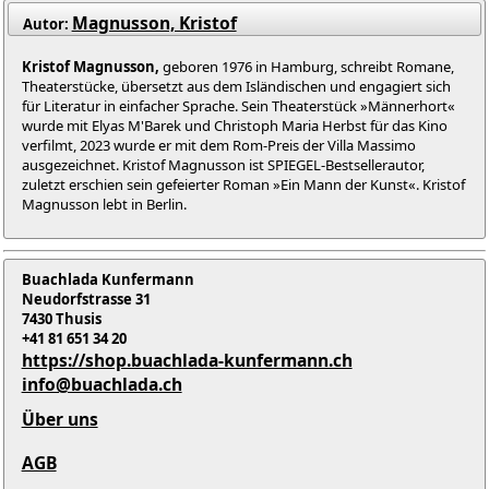
Magnusson, Kristof
Autor:
Kristof Magnusson,
geboren 1976 in Hamburg, schreibt Romane,
Theaterstücke, übersetzt aus dem Isländischen und engagiert sich
für Literatur in einfacher Sprache. Sein Theaterstück »Männerhort«
wurde mit Elyas M'Barek und Christoph Maria Herbst für das Kino
verfilmt, 2023 wurde er mit dem Rom-Preis der Villa Massimo
ausgezeichnet. Kristof Magnusson ist SPIEGEL-Bestsellerautor,
zuletzt erschien sein gefeierter Roman »Ein Mann der Kunst«. Kristof
Magnusson lebt in Berlin.
Buachlada Kunfermann
Neudorfstrasse 31
7430 Thusis
+41 81 651 34 20
https://shop.buachlada-kunfermann.ch
info@buachlada.ch
Über uns
AGB