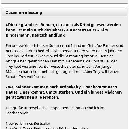
Zusammenfassung
»Dieser grandiose Roman, der auch als Krimi gelesen werden
kann, ist mein Buch des Jahres - ein echtes Muss.« Kim
Kindermann, Deutschlandfunk
Ein ungewöhnlich heißer Sommer hat Irland im Griff. Die Farmer sind
nervös, die Ernten bedroht. Als unerwartet der Vater der 15-jährigen
Trey ins Dorf zurückkehrt, wird die Stimmung brenzlig. Denn er
bringt einen gefährlichen Plan mit. Der ehemalige Polizist Cal, der
Trey liebt wie eine Tochter, versucht sie zu schützen. Das junge
Mädchen hat schon mehr als genug verloren. Aber Trey will keinen
Schutz. Trey will Rache.
Zwei Männer kommen nach Ardnakelty. Einer kommt nach
Hause. Einer kommt, um zu sterben. Und ein junges Mädchen
gerät zwischen alle Fronten.
Der große atmosphärische, spannende Roman endlich im
Taschenbuch.
New York Times Bestseller
New York Times Bedeutendste Bücher des Jahres