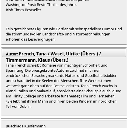
Washington Post: Beste Thriller des Jahres
Irish Times Bestseller
Fein gezeichnete Figuren wie Dörfler mit sehr speziellem Humor und
die stimmungsvollen Landschafts- und Naturbeschreibungen
erhöhen das Lesevergnügen.
French, Tana / Wasel, Ulrike (Übers.) /
Autor:
Timmermann, Klaus (Übers.)
Tana French schreibt Romane von mächtiger Schönheit und
Spannung. Die preisgekrönte Autorin zeichnet mit ihrer
eindrücklichen Sprache ¿markante Natur- und Gesellschaftsbilder
und schaut tief in die Seelen der Menschen. Ihre Werke stehen
weltweit ganz oben auf den Bestsellerlisten. Tana French wuchs in
Irland, Italien und Malawi auf, absolvierte eine Schauspielausbildung
am Trinity College und arbeitete für Theater, Film und Fernsehen.
¿Sie lebt mit ihrem Mann und ihren beiden Kindern im nördlichen
Teil von Dublin.
Buachlada Kunfermann