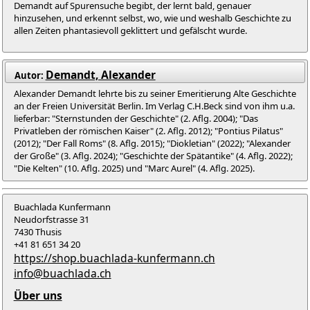
Demandt auf Spurensuche begibt, der lernt bald, genauer
hinzusehen, und erkennt selbst, wo, wie und weshalb Geschichte zu
allen Zeiten phantasievoll geklittert und gefälscht wurde.
Demandt, Alexander
Autor:
Alexander Demandt lehrte bis zu seiner Emeritierung Alte Geschichte
an der Freien Universität Berlin. Im Verlag C.H.Beck sind von ihm u.a.
lieferbar: "Sternstunden der Geschichte" (2. Aflg. 2004); "Das
Privatleben der römischen Kaiser" (2. Aflg. 2012); "Pontius Pilatus"
(2012); "Der Fall Roms" (8. Aflg. 2015); "Diokletian" (2022); "Alexander
der Große" (3. Aflg. 2024); "Geschichte der Spätantike" (4. Aflg. 2022);
"Die Kelten" (10. Aflg. 2025) und "Marc Aurel" (4. Aflg. 2025).
Buachlada Kunfermann
Neudorfstrasse 31
7430 Thusis
+41 81 651 34 20
https://shop.buachlada-kunfermann.ch
info@buachlada.ch
Über uns