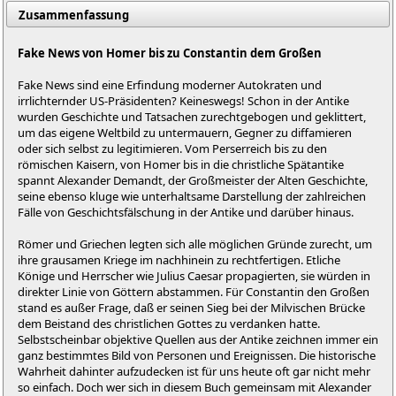
Zusammenfassung
Fake News von Homer bis zu Constantin dem Großen
Fake News sind eine Erfindung moderner Autokraten und
irrlichternder US-Präsidenten? Keineswegs! Schon in der Antike
wurden Geschichte und Tatsachen zurechtgebogen und geklittert,
um das eigene Weltbild zu untermauern, Gegner zu diffamieren
oder sich selbst zu legitimieren. Vom Perserreich bis zu den
römischen Kaisern, von Homer bis in die christliche Spätantike
spannt Alexander Demandt, der Großmeister der Alten Geschichte,
seine ebenso kluge wie unterhaltsame Darstellung der zahlreichen
Fälle von Geschichtsfälschung in der Antike und darüber hinaus.
Römer und Griechen legten sich alle möglichen Gründe zurecht, um
ihre grausamen Kriege im nachhinein zu rechtfertigen. Etliche
Könige und Herrscher wie Julius Caesar propagierten, sie würden in
direkter Linie von Göttern abstammen. Für Constantin den Großen
stand es außer Frage, daß er seinen Sieg bei der Milvischen Brücke
dem Beistand des christlichen Gottes zu verdanken hatte.
Selbstscheinbar objektive Quellen aus der Antike zeichnen immer ein
ganz bestimmtes Bild von Personen und Ereignissen. Die historische
Wahrheit dahinter aufzudecken ist für uns heute oft gar nicht mehr
so einfach. Doch wer sich in diesem Buch gemeinsam mit Alexander