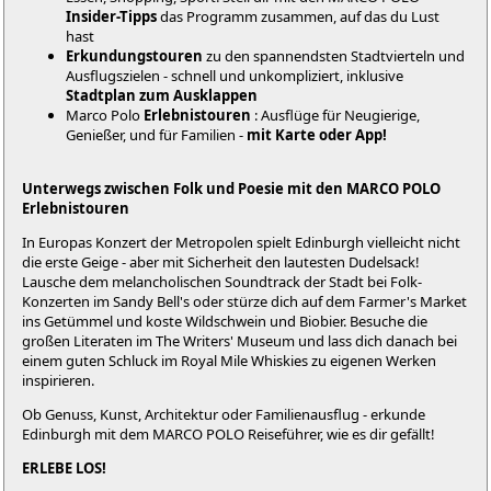
Insider-Tipps
das Programm zusammen, auf das du Lust
hast
Erkundungstouren
zu den spannendsten Stadtvierteln und
Ausflugszielen - schnell und unkompliziert, inklusive
Stadtplan zum Ausklappen
Marco Polo
Erlebnistouren
: Ausflüge für Neugierige,
Genießer, und für Familien -
mit Karte oder App!
Unterwegs zwischen Folk und Poesie mit den MARCO POLO
Erlebnistouren
In Europas Konzert der Metropolen spielt Edinburgh vielleicht nicht
die erste Geige - aber mit Sicherheit den lautesten Dudelsack!
Lausche dem melancholischen Soundtrack der Stadt bei Folk-
Konzerten im Sandy Bell's oder stürze dich auf dem Farmer's Market
ins Getümmel und koste Wildschwein und Biobier. Besuche die
großen Literaten im The Writers' Museum und lass dich danach bei
einem guten Schluck im Royal Mile Whiskies zu eigenen Werken
inspirieren.
Ob Genuss, Kunst, Architektur oder Familienausflug - erkunde
Edinburgh mit dem MARCO POLO Reiseführer, wie es dir gefällt!
ERLEBE LOS!