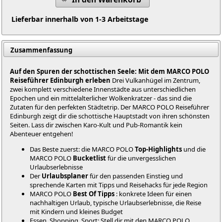
Lieferbar innerhalb von 1-3 Arbeitstage
Zusammenfassung
Auf den Spuren der schottischen Seele: Mit dem MARCO POLO
Reiseführer Edinburgh erleben
Drei Vulkanhügel im Zentrum,
zwei komplett verschiedene Innenstädte aus unterschiedlichen
Epochen und ein mittelalterlicher Wolkenkratzer - das sind die
Zutaten für den perfekten Städtetrip. Der MARCO POLO Reiseführer
Edinburgh zeigt dir die schottische Hauptstadt von ihren schönsten
Seiten. Lass dir zwischen Karo-Kult und Pub-Romantik kein
Abenteuer entgehen!
Das Beste zuerst: die MARCO POLO
Top-Highlights
und die
MARCO POLO
Bucketlist
für die unvergesslichen
Urlaubserlebnisse
Der
Urlaubsplaner
für den passenden Einstieg und
sprechende Karten mit Tipps und Reisehacks für jede Region
MARCO POLO
Best Of Tipps
: konkrete Ideen für einen
nachhaltigen Urlaub, typische Urlaubserlebnisse, die Reise
mit Kindern und kleines Budget
Essen, Shopping, Sport: Stell dir mit den MARCO POLO