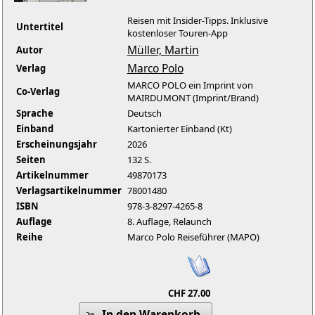
Reisen mit Insider-Tipps. Inklusive
Untertitel
kostenloser Touren-App
Müller, Martin
Autor
Marco Polo
Verlag
MARCO POLO ein Imprint von
Co-Verlag
MAIRDUMONT (Imprint/Brand)
Sprache
Deutsch
Einband
Kartonierter Einband (Kt)
Erscheinungsjahr
2026
Seiten
132 S.
Artikelnummer
49870173
Verlagsartikelnummer
78001480
ISBN
978-3-8297-4265-8
Auflage
8. Auflage, Relaunch
Reihe
Marco Polo Reiseführer (MAPO)
CHF 27.00
In den Warenkorb