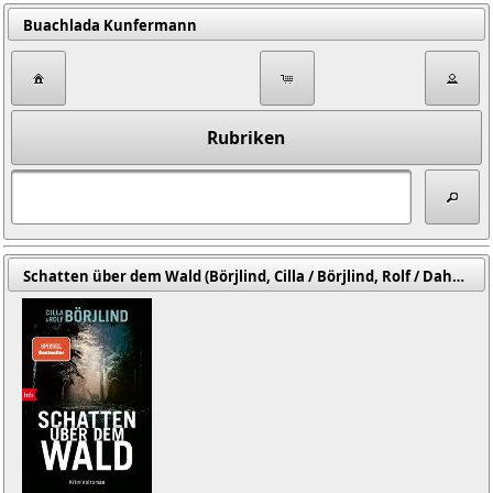
Buachlada Kunfermann
Rubriken
Schatten über dem Wald (Börjlind, Cilla / Börjlind, Rolf / Dahmann, Susanne (Übers.) / Gschwilm, Julia (Übers.))