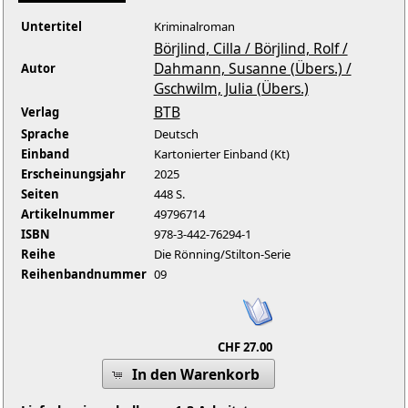
Untertitel
Kriminalroman
Börjlind, Cilla / Börjlind, Rolf /
Dahmann, Susanne (Übers.) /
Autor
Gschwilm, Julia (Übers.)
BTB
Verlag
Sprache
Deutsch
Einband
Kartonierter Einband (Kt)
Erscheinungsjahr
2025
Seiten
448 S.
Artikelnummer
49796714
ISBN
978-3-442-76294-1
Reihe
Die Rönning/Stilton-Serie
Reihenbandnummer
09
CHF 27.00
In den Warenkorb