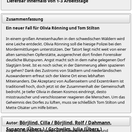
Lieferbar innerhalb von 1-3 Arbeitstage
Zusammenfassung
Ein neuer Fall für Olivia Rönning und Tom Stilton
In einem großen Ameisenhaufen in den schwedischen Wäldern wird
eine Leiche entdeckt. Olivia Rönning soll die hiesige Polizei bei den
Mordermittlungen unterstützen. Der Tatort liegt nicht weit von einer
alten samischen Opferstätte, ausgerechnet dort finden Forensiker
deutliche Blutspuren. Angst macht sich in dem nahe gelegenen Dorf
Slagtjärn breit. Ist es noch sicher, in der Dämmerung allein spazieren
zu gehen? Dank des Zustroms von Städtern und niederländischen
Auswanderern erfreut sich der kleine Ort eines lebhaften
Miteinanders. Die Akzeptanz von Außenseitern und Exzentrikern ist
traditionell hoch, doch jetzt ist der Zusammenhalt der Gemeinschaft
bedroht. Je tiefer Olivia in diesen Kosmos eindringt, desto
misstrauischer und verschlossener reagieren die Menschen. Um das
Geheimnis des Dorfes zu lüften, muss sie schließlich Tom Stilton und
Mette Olsäter um Hilfe bitten.
Börjlind, Cilla / Börjlind, Rolf / Dahmann,
Autor:
Susanne (Übers.) / Gschwilm, Julia (Übers.)
Cilla und Rolf Börjlind gelten als Schwedens wichtigste und