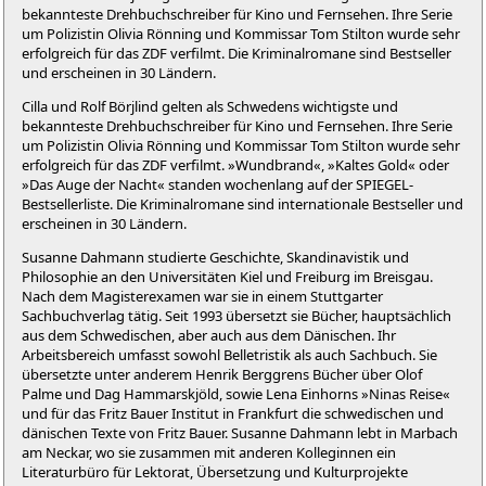
bekannteste Drehbuchschreiber für Kino und Fernsehen. Ihre Serie
um Polizistin Olivia Rönning und Kommissar Tom Stilton wurde sehr
erfolgreich für das ZDF verfilmt. Die Kriminalromane sind Bestseller
und erscheinen in 30 Ländern.
Cilla und Rolf Börjlind gelten als Schwedens wichtigste und
bekannteste Drehbuchschreiber für Kino und Fernsehen. Ihre Serie
um Polizistin Olivia Rönning und Kommissar Tom Stilton wurde sehr
erfolgreich für das ZDF verfilmt. »Wundbrand«, »Kaltes Gold« oder
»Das Auge der Nacht« standen wochenlang auf der SPIEGEL-
Bestsellerliste. Die Kriminalromane sind internationale Bestseller und
erscheinen in 30 Ländern.
Susanne Dahmann studierte Geschichte, Skandinavistik und
Philosophie an den Universitäten Kiel und Freiburg im Breisgau.
Nach dem Magisterexamen war sie in einem Stuttgarter
Sachbuchverlag tätig. Seit 1993 übersetzt sie Bücher, hauptsächlich
aus dem Schwedischen, aber auch aus dem Dänischen. Ihr
Arbeitsbereich umfasst sowohl Belletristik als auch Sachbuch. Sie
übersetzte unter anderem Henrik Berggrens Bücher über Olof
Palme und Dag Hammarskjöld, sowie Lena Einhorns »Ninas Reise«
und für das Fritz Bauer Institut in Frankfurt die schwedischen und
dänischen Texte von Fritz Bauer. Susanne Dahmann lebt in Marbach
am Neckar, wo sie zusammen mit anderen Kolleginnen ein
Literaturbüro für Lektorat, Übersetzung und Kulturprojekte