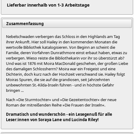
Lieferbar innerhalb von 1-3 Arbeitstage
Zusammenfassung
Nebelschwaden verbergen das Schloss in den Highlands am Tag
ihrer Ankunft. Hier soll Hailey in den kommenden Monaten die
wertvolle Bibliothek katalogisieren. Von Beginn an scheint die
Familie, deren Vorfahren Dunrathmore einst erbaut haben, etwas zu
verbergen. Wieso reiste die Bibliothekarin vor ihr so überstürzt ab?
Und was ist 1876 mit Moira MacDonald geschehen, der großen Liebe
des damaligen Schlossherrn? Moira war ein Freigeist und eine
Dichterin, doch kurz nach der Hochzeit verschwand sie. Hailey folgt
Moiras Spuren, die sie auf die grandiosen, seit Jahrzehnten
unbewohnten St.-Kilda-Inseln führen - und in höchste Gefahr
bringen ...
Nach »Die Sturmtochter« und »Die Gezeitentochter« der neue
Roman der mitreißenden Reihe »Die Frauen der Inseln«.
Dramatisch und wunderschön - ein Lesegenuß für alle
Leser:innen von Soraya Lane und Lucinda Riley!