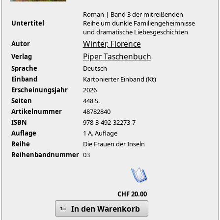
Roman | Band 3 der mitreißenden
Untertitel
Reihe um dunkle Familiengeheimnisse
und dramatische Liebesgeschichten
Winter, Florence
Autor
Piper Taschenbuch
Verlag
Sprache
Deutsch
Einband
Kartonierter Einband (Kt)
Erscheinungsjahr
2026
Seiten
448 S.
Artikelnummer
48782840
ISBN
978-3-492-32273-7
Auflage
1 A. Auflage
Reihe
Die Frauen der Inseln
Reihenbandnummer
03
CHF 20.00
In den Warenkorb