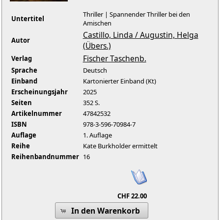
Thriller | Spannender Thriller bei den
Untertitel
Amischen
Castillo, Linda / Augustin, Helga
Autor
(Übers.)
Fischer Taschenb.
Verlag
Sprache
Deutsch
Einband
Kartonierter Einband (Kt)
Erscheinungsjahr
2025
Seiten
352 S.
Artikelnummer
47842532
ISBN
978-3-596-70984-7
Auflage
1. Auflage
Reihe
Kate Burkholder ermittelt
Reihenbandnummer
16
CHF 22.00
In den Warenkorb