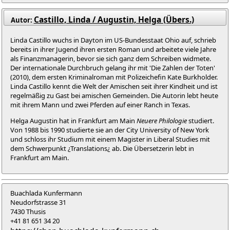
Castillo, Linda / Augustin, Helga (Übers.)
Autor:
Linda Castillo wuchs in Dayton im US-Bundesstaat Ohio auf, schrieb
bereits in ihrer Jugend ihren ersten Roman und arbeitete viele Jahre
als Finanzmanagerin, bevor sie sich ganz dem Schreiben widmete.
Der internationale Durchbruch gelang ihr mit 'Die Zahlen der Toten'
(2010), dem ersten Kriminalroman mit Polizeichefin Kate Burkholder.
Linda Castillo kennt die Welt der Amischen seit ihrer Kindheit und ist
regelmäßig zu Gast bei amischen Gemeinden. Die Autorin lebt heute
mit ihrem Mann und zwei Pferden auf einer Ranch in Texas.
Helga Augustin hat in Frankfurt am Main
Neuere Philologie
studiert.
Von 1988 bis 1990 studierte sie an der City University of New York
und schloss ihr Studium mit einem Magister in Liberal Studies mit
dem Schwerpunkt ¿Translations¿ ab. Die Übersetzerin lebt in
Frankfurt am Main.
Buachlada Kunfermann
Neudorfstrasse 31
7430 Thusis
+41 81 651 34 20