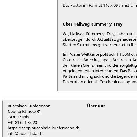
Das Poster im Format 140 x 99 cm ist lam
Über Hallwag Kümmerly+Frey
Wir, Hallwag Kümmerly+Frey, haben uns z
überzeugen durch Aktualität, genaueste K
Starten Sie mit uns gut vorbereitet in Ih
Im Poster Weltkarte politisch 1:1:30Mio.
Österreich, Amerika, Japan, Australien, 
den klaren Grenzlinien und der sorgfältig
Angelegenheiten interessieren. Das Post
Karte sind in Englisch und die Legende i
Dekoration oder als Geschenk das optima
Buachlada Kunfermann
Über uns
Neudorfstrasse 31
7430 Thusis
+41 81 651 34 20
https://shop.buachlada-kunfermann.ch
info@buachlada.ch