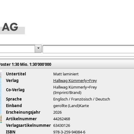
ster 1:30 Mio. 1:30'000'000
Untertitel
Matt laminiert
Verlag
Hallwag Kümmerly+Frey
Hallwag Kümmerly+Frey
Co-Verlag
(Imprint/Brand)
Sprache
Englisch / Französisch / Deutsch
Einband
gerollte (Land)Karte
Erscheinungsjahr
2026
Artikelnummer
44262468
Verlagsartikelnummer
63430126
ISBN
978-3-259-94084-6