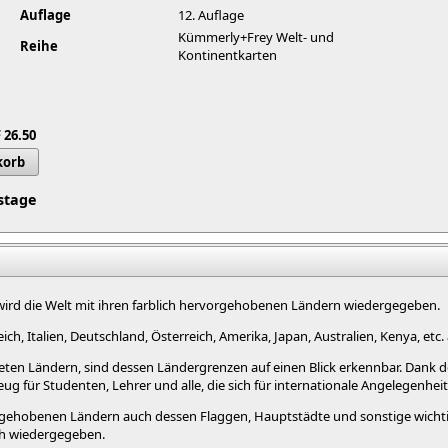
Auflage
12. Auflage
Kümmerly+Frey Welt- und
Reihe
Kontinentkarten
 26.50
korb
tstage
. wird die Welt mit ihren farblich hervorgehobenen Ländern wiedergegeben.
ch, Italien, Deutschland, Österreich, Amerika, Japan, Australien, Kenya, etc. 
ten Ländern, sind dessen Ländergrenzen auf einen Blick erkennbar. Dank de
ug für Studenten, Lehrer und alle, die sich für internationale Angelegenheit
rgehobenen Ländern auch dessen Flaggen, Hauptstädte und sonstige wichtige
ch wiedergegeben.