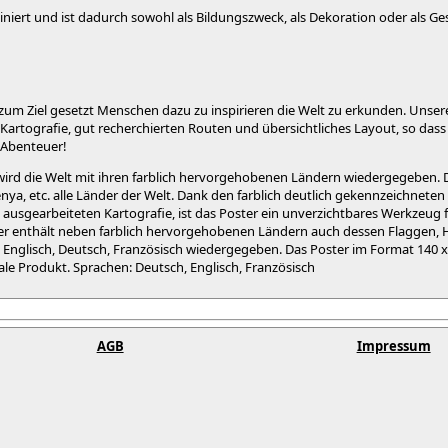
iniert und ist dadurch sowohl als Bildungszweck, als Dekoration oder als G
um Ziel gesetzt Menschen dazu zu inspirieren die Welt zu erkunden. Unsere
artografie, gut recherchierten Routen und übersichtliches Layout, so dass 
r Abenteuer!
 wird die Welt mit ihren farblich hervorgehobenen Ländern wiedergegeben. Da
Kenya, etc. alle Länder der Welt. Dank den farblich deutlich gekennzeichnet
 ausgearbeiteten Kartografie, ist das Poster ein unverzichtbares Werkzeug fü
er enthält neben farblich hervorgehobenen Ländern auch dessen Flaggen, H
n Englisch, Deutsch, Französisch wiedergegeben. Das Poster im Format 140 x 
le Produkt. Sprachen: Deutsch, Englisch, Französisch
AGB
Impressum