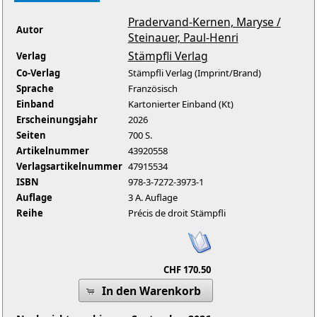
Pradervand-Kernen, Maryse /
Autor
Steinauer, Paul-Henri
Stämpfli Verlag
Verlag
Co-Verlag
Stämpfli Verlag (Imprint/Brand)
Sprache
Französisch
Einband
Kartonierter Einband (Kt)
Erscheinungsjahr
2026
Seiten
700 S.
Artikelnummer
43920558
Verlagsartikelnummer
47915534
ISBN
978-3-7272-3973-1
Auflage
3 A. Auflage
Reihe
Précis de droit Stämpfli
CHF 170.50
In den Warenkorb