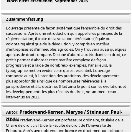
Noch nicht erschienen, September 2026
Zusammenfassung
L'ouvrage présente de façon systématique l'ensemble du droit des
successions. Après une introduction qui rappelle les principes de la
réglementation, il traite de la vocation héréditaire (légale ou
volontaire) ainsi que de la dévolution, y compris en matière
d'entreprises et d'immeubles agricoles. On y trouvera aussi quelques
aperçus de droit comparé. Destiné d'abord aux étudiants en droit, ce
précis permet d'aborder cette matière complexe de façon
progressive et à l'aide de nombreux exemples. Par ailleurs, la
typographie met en évidence ce qui est essentiel. L'ouvrage
comporte aussi, à l'intention des praticiens, des développements
plus approfondis ainsi que de nombreuses références à la
jurisprudence et à la doctrine. Il fait ainsi le point sur les évolutions et
les développements les plus récents du droit, notamment ceux
intervenus en 2023.
Pradervand-Kernen, Maryse / Steinauer, Paul-
Autor:
Henri
Maryse Pradervand-Kernen est professeure ordinaire, titulaire de la
Chaire de droit civil II de la Faculté de droit de l'Université de
Fribourg. Après avoir obtenu une licence en droit mention bilingue